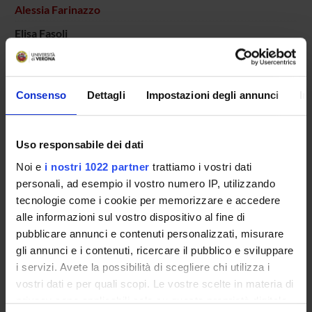
Alessia Farinazzo
Elisa Fasoli
Michele Fiorini
Salvatore Monaco
Consenso
Dettagli
Impostazioni degli annunci
In
Laboratory technician
Giuseppe Tridente
Uso responsabile dei dati
Gianluigi Zanusso
Associate Professor
Noi e
i nostri 1022 partner
trattiamo i vostri dati
personali, ad esempio il vostro numero IP, utilizzando
tecnologie come i cookie per memorizzare e accedere
alle informazioni sul vostro dispositivo al fine di
SECTIONS
pubblicare annunci e contenuti personalizzati, misurare
Neurology Section
gli annunci e i contenuti, ricercare il pubblico e sviluppare
i servizi. Avete la possibilità di scegliere chi utilizza i
vostri dati e per quali scopi. Le vostre scelte in materia di
privacy sono applicabili solo su questa proprietà digitale