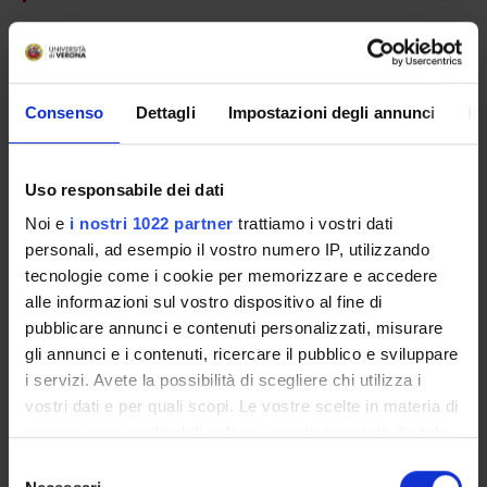
Alberto Beltramello
Tiziana Cavallaro
Maria Gabriella De Togni
Consenso
Dettagli
Impostazioni degli annunci
In
Gian Maria Fabrizi
Antonio Fiaschi
Uso responsabile dei dati
Giuseppe Gambina
Noi e
i nostri 1022 partner
trattiamo i vostri dati
Temporary Professor
personali, ad esempio il vostro numero IP, utilizzando
tecnologie come i cookie per memorizzare e accedere
Fulvio Leopardi
alle informazioni sul vostro dispositivo al fine di
Paolo Manganotti
pubblicare annunci e contenuti personalizzati, misurare
gli annunci e i contenuti, ricercare il pubblico e sviluppare
Salvatore Monaco
Laboratory technician
i servizi. Avete la possibilità di scegliere chi utilizza i
vostri dati e per quali scopi. Le vostre scelte in materia di
Nicolo' Rizzuto
privacy sono applicabili solo su questa proprietà digitale
Research Assistants
in cui avete effettuato le vostre scelte. È possibile
Selezione
Nicola Smania
modificare o revocare il proprio consenso in qualsiasi