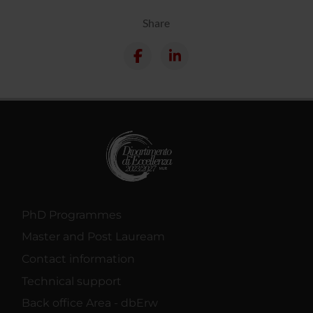
Share
PhD Programmes
Master and Post Lauream
Contact information
Technical support
Back office Area - dbErw