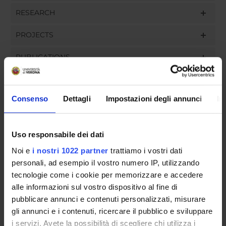
RESEARCH
PROJECTS
PUBLICATIONS
ASSIGNMENTS
Consenso
Dettagli
Impostazioni degli annunci
In
ORGANISATION
Uso responsabile dei dati
Noi e
i nostri 1022 partner
trattiamo i vostri dati
GOVERNANCE
personali, ad esempio il vostro numero IP, utilizzando
tecnologie come i cookie per memorizzare e accedere
COMMITTEES
alle informazioni sul vostro dispositivo al fine di
pubblicare annunci e contenuti personalizzati, misurare
DEPARTMENT ADMINISTRATION OFFICES
gli annunci e i contenuti, ricercare il pubblico e sviluppare
STUDENT ADMINISTRATION OFFICES
i servizi. Avete la possibilità di scegliere chi utilizza i