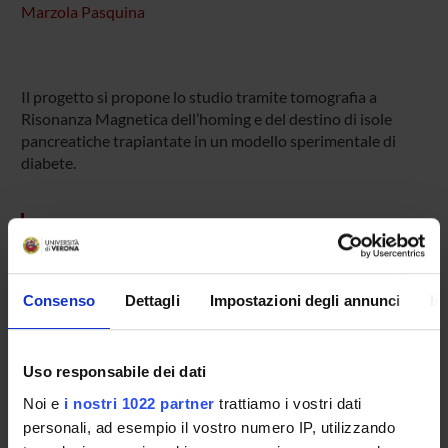
Marzola Pasquina
Il progetto si propone lo studio tramite tomografia a
Risonanza Magnetica dell’homing e del destino di isole
pancreatiche trapiantate in un modello sperimentale di
diabete.
SPONSORS:
MUR - Ministero dell'Università e della Ricerca
Funds:
assigned and managed by the department
Consenso
Dettagli
Impostazioni degli annunci
In
Uso responsabile dei dati
PROJECT PARTICIPANTS
Noi e
i nostri 1022 partner
trattiamo i vostri dati
Pasquina Marzola
personali, ad esempio il vostro numero IP, utilizzando
Full Professor