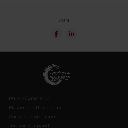
Share
PhD Programmes
Master and Post Lauream
Contact information
Technical support