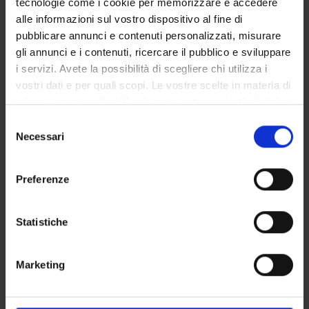
tecnologie come i cookie per memorizzare e accedere
alle informazioni sul vostro dispositivo al fine di
pubblicare annunci e contenuti personalizzati, misurare
RESEARCH AREAS INVOLVED IN THE PROJECT
gli annunci e i contenuti, ricercare il pubblico e sviluppare
i servizi. Avete la possibilità di scegliere chi utilizza i
Anatomy & Morphology
vostri dati e per quali scopi. Le vostre scelte in materia di
privacy sono applicabili solo su questa proprietà digitale
in cui avete effettuato le vostre scelte. È possibile
Selezione
SECTIONS
modificare o revocare il proprio consenso in qualsiasi
Necessari
del
momento dalla Dichiarazione sui cookie o facendo clic
consenso
Anatomy and Histology Section
sull'icona di attivazione della privacy.
Preferenze
Con il tuo consenso, vorremmo anche:
raccogliere informazioni sulla tua posizione
Statistiche
geografica, con un'approssimazione di qualche
ACTIVITIES
metro,
Marketing
RESEARCH GROUPS
Identificare il tuo dispositivo, scansionandolo
attivamente alla ricerca di caratteristiche specifiche
SECTIONS
(impronte digitali).