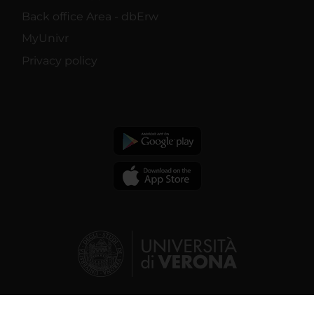
Back office Area - dbErw
MyUnivr
Privacy policy
© 2026 | Verona University