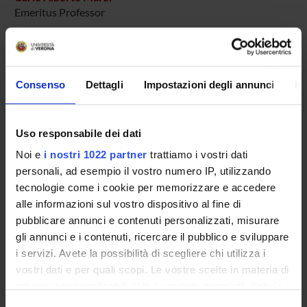
Emeritus Professor
Elena Natale
Consenso
Dettagli
Impostazioni degli annunci
In
COLLABORATORI ESTERNI
Emiliano Macaluso
Uso responsabile dei dati
Fondazione Santa Lucia IRCCS - Roma
Noi e
i nostri 1022 partner
trattiamo i vostri dati
personali, ad esempio il vostro numero IP, utilizzando
tecnologie come i cookie per memorizzare e accedere
SECTIONS
alle informazioni sul vostro dispositivo al fine di
pubblicare annunci e contenuti personalizzati, misurare
Physiology and Psychology Section
gli annunci e i contenuti, ricercare il pubblico e sviluppare
i servizi. Avete la possibilità di scegliere chi utilizza i
vostri dati e per quali scopi. Le vostre scelte in materia di
privacy sono applicabili solo su questa proprietà digitale
ACTIVITIES
in cui avete effettuato le vostre scelte. È possibile