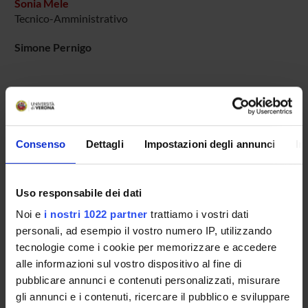
Sonia Mele
Tecnico-Amministrativo
Simone Pernigo
COLLABORATORI ESTERNI
Claudio Maioli
Consenso
Dettagli
Impostazioni degli annunci
In
Università di Brescia
Tullio Manzoni
Politecnico delle Marche
Uso responsabile dei dati
Noi e
i nostri 1022 partner
trattiamo i vostri dati
Salvatore Maria Aglioti
personali, ad esempio il vostro numero IP, utilizzando
Universita' di Roma "La Sapienza" Dip. Psicologia
Professore associato
tecnologie come i cookie per memorizzare e accedere
alle informazioni sul vostro dispositivo al fine di
pubblicare annunci e contenuti personalizzati, misurare
gli annunci e i contenuti, ricercare il pubblico e sviluppare
SEZIONI