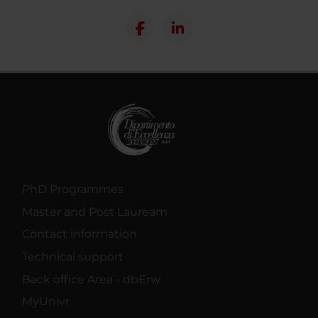
PhD Programmes
Master and Post Lauream
Contact information
Technical support
Back office Area - dbErw
MyUnivr