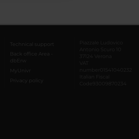
Piazzale Ludovico
Technical support
Antonio Scuro 10
Back office Area -
37124 Verona
dbErw
VAT
number01541040232
MyUnivr
Italian Fiscal
Privacy policy
Code93009870234