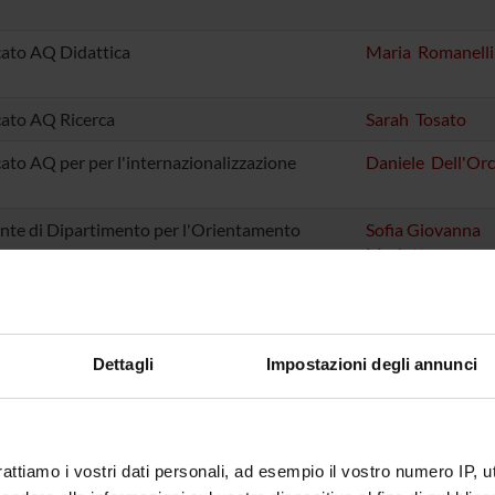
cato AQ Didattica
Maria Romanelli
cato AQ Ricerca
Sarah Tosato
cato AQ per per l'internazionalizzazione
Daniele Dell'Or
nte di Dipartimento per l'Orientamento
Sofia Giovanna
Mariotto
nte per l'Inclusione
Michela Nose'
nte Rete delle Università per lo Sviluppo
Cantor Tarperi
ibile - RUS
Dettagli
Impostazioni degli annunci
rente IRIS Ricerca e Terza Missione
Marco Veronese
rattiamo i vostri dati personali, ad esempio il vostro numero IP, 
nte di Dipartimento Comunicazione e Web
Sara Bigardi