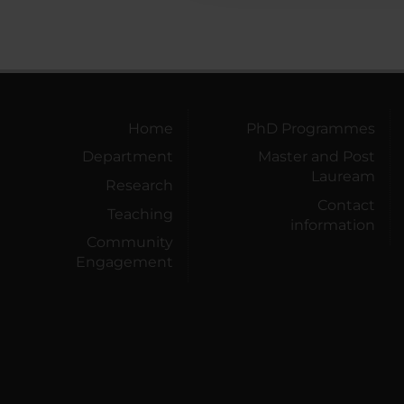
Home
PhD Programmes
Department
Master and Post
Lauream
Research
Contact
Teaching
information
Community
Engagement