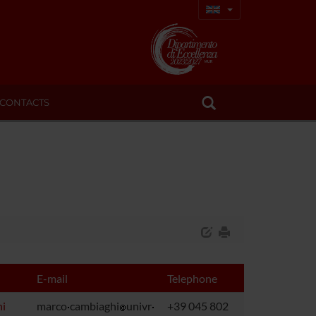
CONTACTS
E-mail
Telephone
i
marco
cambiaghi
univr
+39 045 802