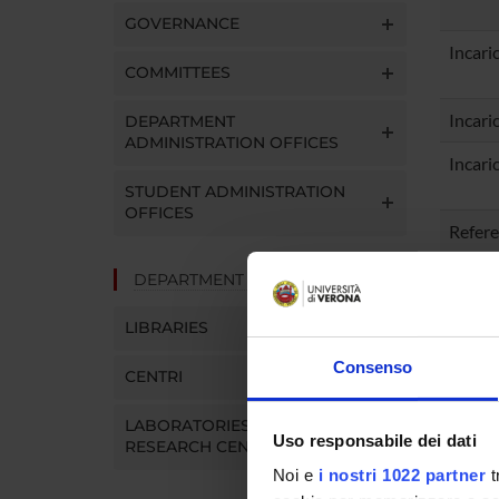
GOVERNANCE
Incari
COMMITTEES
Incari
DEPARTMENT
ADMINISTRATION OFFICES
Incari
STUDENT ADMINISTRATION
OFFICES
Refere
DEPARTMENT FACILITIES
Refere
LIBRARIES
Refere
Sosten
Consenso
CENTRI
Refere
LABORATORIES AND
Uso responsabile dei dati
RESEARCH CENTRES
Noi e
i nostri 1022 partner
t
Refere