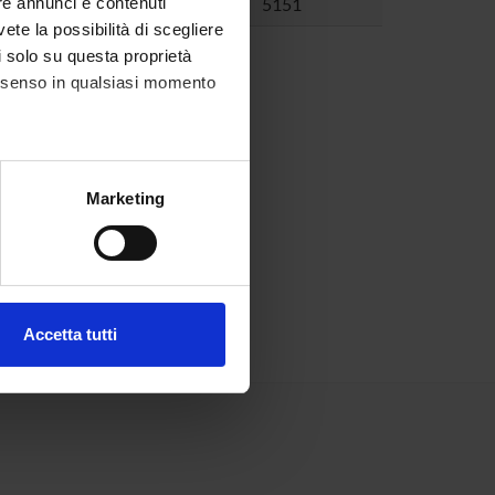
5151
re annunci e contenuti
vete la possibilità di scegliere
li solo su questa proprietà
consenso in qualsiasi momento
alche metro,
Marketing
e specifiche (impronte
ezione dettagli
. Puoi
Accetta tutti
l media e per analizzare il
ostri partner che si occupano
azioni che hai fornito loro o