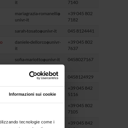
it
7140
mariagrazia
romanelli
+39 045 802
univr
it
7182
sarah
tosato
univr
it
045 8124441
co
daniele
dellorco
univr
+39 045 802
it
7637
sofia
mariotto
univr
it
0458027167
michela
nose
univr
it
0458124929
cantor
tarperi
univr
it
+39 045 842
5116
Informazioni sui cookie
marco
veronese
univr
+39 045 802
it
7105
utilizzando tecnologie come i
sara
bigardi
univr
it
+39 045 842