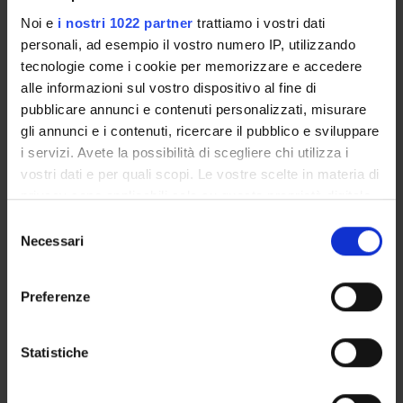
Noi e
i nostri 1022 partner
trattiamo i vostri dati
PROJECT PARTICIPANTS
personali, ad esempio il vostro numero IP, utilizzando
tecnologie come i cookie per memorizzare e accedere
Carlo Capelli
alle informazioni sul vostro dispositivo al fine di
pubblicare annunci e contenuti personalizzati, misurare
gli annunci e i contenuti, ricercare il pubblico e sviluppare
i servizi. Avete la possibilità di scegliere chi utilizza i
COLLABORATORI ESTERNI
vostri dati e per quali scopi. Le vostre scelte in materia di
Massimo Pagani
privacy sono applicabili solo su questa proprietà digitale
Università degli Studi di Milano Dipartimento di Scienze
in cui avete effettuato le vostre scelte. È possibile
Selezione
Cliniche
modificare o revocare il proprio consenso in qualsiasi
Necessari
del
momento dalla Dichiarazione sui cookie o facendo clic
consenso
sull'icona di attivazione della privacy.
Preferenze
SECTIONS
Con il tuo consenso, vorremmo anche:
Movement Sciences Section
raccogliere informazioni sulla tua posizione
Statistiche
geografica, con un'approssimazione di qualche
metro,