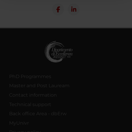
con altre informazioni che hai fornito loro o che hanno
raccolto dal tuo utilizzo dei loro servizi.
PhD Programmes
Master and Post Lauream
Contact information
Technical support
Back office Area - dbErw
MyUnivr