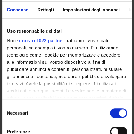
Christa Zimmermann
Research Assistants
Consenso
Dettagli
Impostazioni degli annunci
In
Uso responsabile dei dati
SECTIONS
Noi e
i nostri 1022 partner
trattiamo i vostri dati
Section of Psychiatry and Clinical Psychology
personali, ad esempio il vostro numero IP, utilizzando
tecnologie come i cookie per memorizzare e accedere
alle informazioni sul vostro dispositivo al fine di
pubblicare annunci e contenuti personalizzati, misurare
gli annunci e i contenuti, ricercare il pubblico e sviluppare
ACTIVITIES
i servizi. Avete la possibilità di scegliere chi utilizza i
RESEARCH GROUPS
vostri dati e per quali scopi. Le vostre scelte in materia di
privacy sono applicabili solo su questa proprietà digitale
SECTIONS
in cui avete effettuato le vostre scelte. È possibile
Selezione
modificare o revocare il proprio consenso in qualsiasi
Necessari
del
PHD PROGRAMMES
momento dalla Dichiarazione sui cookie o facendo clic
consenso
sull'icona di attivazione della privacy.
Preferenze
RESEARCH FACILITIES