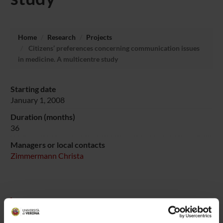
Home
Research
Projects
Citizens’ preferences concerning communication issues
in medicine. A multicentre study
Starting date
January 1, 2008
Duration (months)
36
Managers or local contacts
Zimmermann Christa
PROJECT PARTICIPANTS