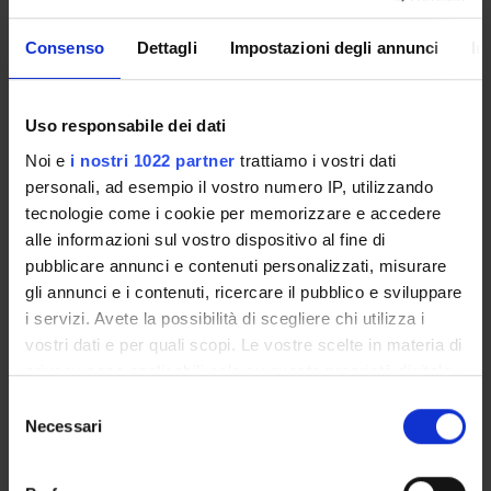
Christa Zimmermann
Incaricato alla ricerca
Consenso
Dettagli
Impostazioni degli annunci
In
SEZIONI
Uso responsabile dei dati
Psichiatria
Noi e
i nostri 1022 partner
trattiamo i vostri dati
personali, ad esempio il vostro numero IP, utilizzando
tecnologie come i cookie per memorizzare e accedere
alle informazioni sul vostro dispositivo al fine di
pubblicare annunci e contenuti personalizzati, misurare
ATTIVITÀ
gli annunci e i contenuti, ricercare il pubblico e sviluppare
i servizi. Avete la possibilità di scegliere chi utilizza i
GRUPPI DI RICERCA
vostri dati e per quali scopi. Le vostre scelte in materia di
privacy sono applicabili solo su questa proprietà digitale
SEZIONI
in cui avete effettuato le vostre scelte. È possibile
Selezione
modificare o revocare il proprio consenso in qualsiasi
Necessari
DOTTORATI DI RICERCA
del
momento dalla Dichiarazione sui cookie o facendo clic
consenso
sull'icona di attivazione della privacy.
STRUTTURE