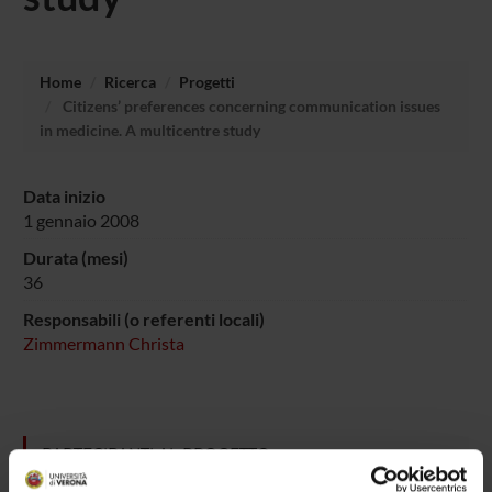
Home
Ricerca
Progetti
Citizens’ preferences concerning communication issues
in medicine. A multicentre study
Data inizio
1 gennaio 2008
Durata (mesi)
36
Responsabili (o referenti locali)
Zimmermann Christa
PARTECIPANTI AL PROGETTO