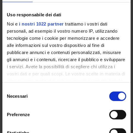
Neurosciences, Biomedicine and Movement Sciences
Uso responsabile dei dati
Managers or local contacts
Capelli Carlo
Noi e
i nostri 1022 partner
trattiamo i vostri dati
personali, ad esempio il vostro numero IP, utilizzando
tecnologie come i cookie per memorizzare e accedere
alle informazioni sul vostro dispositivo al fine di
pubblicare annunci e contenuti personalizzati, misurare
SPONSORS:
gli annunci e i contenuti, ricercare il pubblico e sviluppare
Agenzia Spaziale Italiana
i servizi. Avete la possibilità di scegliere chi utilizza i
Funds:
assigned and managed by the department
vostri dati e per quali scopi. Le vostre scelte in materia di
privacy sono applicabili solo su questa proprietà digitale
in cui avete effettuato le vostre scelte. È possibile
Selezione
modificare o revocare il proprio consenso in qualsiasi
Necessari
PROJECT PARTICIPANTS
del
momento dalla Dichiarazione sui cookie o facendo clic
consenso
Carlo Capelli
sull'icona di attivazione della privacy.
Preferenze
Con il tuo consenso, vorremmo anche:
raccogliere informazioni sulla tua posizione
Statistiche
SECTIONS