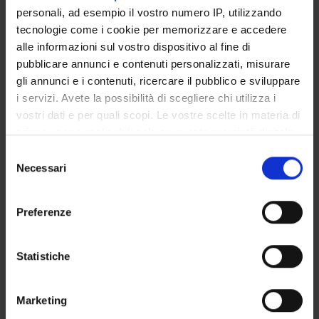
personali, ad esempio il vostro numero IP, utilizzando
SPONSORS:
tecnologie come i cookie per memorizzare e accedere
alle informazioni sul vostro dispositivo al fine di
Dipartimento
pubblicare annunci e contenuti personalizzati, misurare
Funds:
assigned and managed by the department
gli annunci e i contenuti, ricercare il pubblico e sviluppare
i servizi. Avete la possibilità di scegliere chi utilizza i
vostri dati e per quali scopi. Le vostre scelte in materia di
privacy sono applicabili solo su questa proprietà digitale
PROJECT PARTICIPANTS
in cui avete effettuato le vostre scelte. È possibile
Selezione
Leonardo Chelazzi
modificare o revocare il proprio consenso in qualsiasi
Necessari
del
Full Professor
momento dalla Dichiarazione sui cookie o facendo clic
consenso
sull'icona di attivazione della privacy.
Preferenze
Con il tuo consenso, vorremmo anche:
COLLABORATORI ESTERNI
raccogliere informazioni sulla tua posizione
Statistiche
Benedetto Sacchetti
geografica, con un'approssimazione di qualche
Università degli Studi di Torino
metro,
Marketing
Identificare il tuo dispositivo, scansionandolo