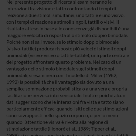
Nel presente progetto di ricerca si esamineranno le
interazioni fra visione e tatto confrontando i tempi di
reazione a due stimoli simultanei, uno tattile e uno visivo,
con i tempi di reazione a stimoli singoli, tattili o visivi. Il
risultato atteso in base alle conoscenze già disponibili è una
maggiore velocità di risposta allo stimolo doppio bimodale.
Poiché non si sa, invece, se lo stimolo doppio bimodale
(visivo-tattile) produca risposte più veloci di stimoli doppi
unimodali (visivo-visivo o tattile-tattile), una parte centrale
del progetto affronterà questo problema. Nel caso di un
vantaggio dello stimolo bimodale sugli stimoli doppi
unimodali, si esaminerà con il modello di Miller (1982,
1992) la possibilità che il vantaggio sia dovuto a una
semplice sommazione probabilistica o a una vera e propria
facilitazione nervosa intersensoriale. Inoltre, poiché alcuni
dati suggeriscono che le interazioni fra vista e tatto siano
particolarmente efficaci quando i siti delle due stimolazioni
sono sovrapposti nello spazio corporeo, o per lo meno
quando l’attenzione visiva è rivolta alla regione di
stimolazione tattile (Honoré et al., 1989; Tipper et al.,
1998), si esamineranno le risposta a stimoli bimodali, tattili