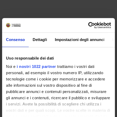
Consenso
Dettagli
Impostazioni degli annunci
In
Uso responsabile dei dati
Noi e
i nostri 1022 partner
trattiamo i vostri dati
personali, ad esempio il vostro numero IP, utilizzando
tecnologie come i cookie per memorizzare e accedere
alle informazioni sul vostro dispositivo al fine di
pubblicare annunci e contenuti personalizzati, misurare
gli annunci e i contenuti, ricercare il pubblico e sviluppare
i servizi. Avete la possibilità di scegliere chi utilizza i
vostri dati e per quali scopi. Le vostre scelte in materia di
ORGANIZZAZIONE
privacy sono applicabili solo su questa proprietà digitale