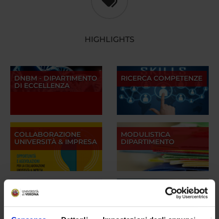
HIGHLIGHTS
DNBM - DIPARTIMENTO
RICERCA COMPETENZE
DI ECCELLENZA
COLLABORAZIONE
MODULISTICA
UNIVERSITÀ & IMPRESA
DIPARTIMENTO
SOSTIENI LA RICERCA
UNIVRSPORT
CON UNA DONAZIONE
SPONTANEA