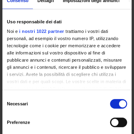
Consenso
Dettagli
Impostazioni degli annunci
In
S.T.E.P.S.
PIANO OPERATIVO
DIPARTIMENTALE
Uso responsabile dei dati
DNBM
Noi e
i nostri 1022 partner
trattiamo i vostri dati
personali, ad esempio il vostro numero IP, utilizzando
tecnologie come i cookie per memorizzare e accedere
alle informazioni sul vostro dispositivo al fine di
pubblicare annunci e contenuti personalizzati, misurare
gli annunci e i contenuti, ricercare il pubblico e sviluppare
i servizi. Avete la possibilità di scegliere chi utilizza i
vostri dati e per quali scopi. Le vostre scelte in materia di
PRIMO PIANO
privacy sono applicabili solo su questa proprietà digitale
in cui avete effettuato le vostre scelte. È possibile
Selezione
Assegnazione Senior Research Fellowship FISM - Dr. Nicola
modificare o revocare il proprio consenso in qualsiasi
Necessari
del
Valè
momento dalla Dichiarazione sui cookie o facendo clic
consenso
sull'icona di attivazione della privacy.
Al via il nuovo ciclo del Dottorato di interesse nazionale in
Preferenze
Scienze motorie e sportive
Con il tuo consenso, vorremmo anche: