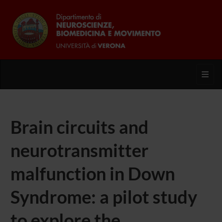
Toggl
Brain circuits and
neurotransmitter
malfunction in Down
Syndrome: a pilot study
to explore the