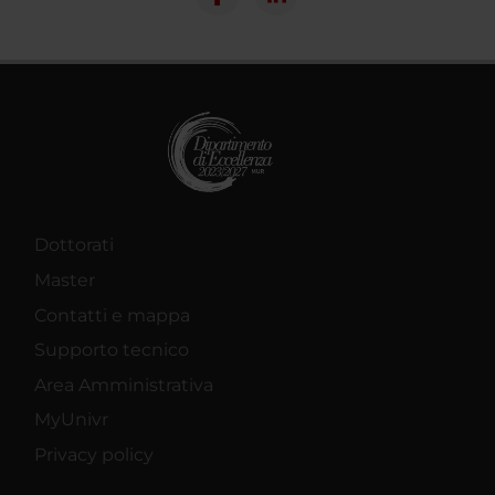
Dottorati
Master
Contatti e mappa
Supporto tecnico
Area Amministrativa
MyUnivr
Privacy policy