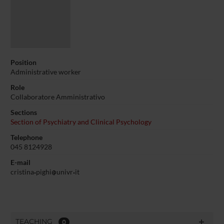
Position
Administrative worker
Role
Collaboratore Amministrativo
Sections
Section of Psychiatry and Clinical Psychology
Telephone
045 8124928
E-mail
cristina
pighi
univr
it
TEACHING
0