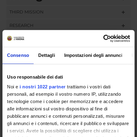
THIRD MISSION
RESEARCH
PROJECTS
ASSIGNMENTS
Consenso
Dettagli
Impostazioni degli annunci
In
Uso responsabile dei dati
ORGANISATION
Noi e
i nostri 1022 partner
trattiamo i vostri dati
personali, ad esempio il vostro numero IP, utilizzando
GOVERNANCE
tecnologie come i cookie per memorizzare e accedere
alle informazioni sul vostro dispositivo al fine di
COMMITTEES
pubblicare annunci e contenuti personalizzati, misurare
gli annunci e i contenuti, ricercare il pubblico e sviluppare
DEPARTMENT ADMINISTRATION OFFICES
i servizi. Avete la possibilità di scegliere chi utilizza i