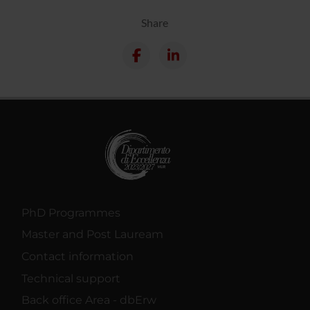
Share
PhD Programmes
Master and Post Lauream
Contact information
Technical support
Back office Area - dbErw