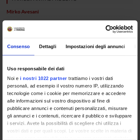
Mirko Avesani
Antonio Fiaschi
Emanuela Formaggio
Giorgio Fuggetta
Consenso
Dettagli
Impostazioni degli annunci
In
Paolo Manganotti
Silvia Francesca Storti
Uso responsabile dei dati
Professore associato
Noi e
i nostri 1022 partner
trattiamo i vostri dati
personali, ad esempio il vostro numero IP, utilizzando
tecnologie come i cookie per memorizzare e accedere
SEZIONI
alle informazioni sul vostro dispositivo al fine di
pubblicare annunci e contenuti personalizzati, misurare
Neurologia
gli annunci e i contenuti, ricercare il pubblico e sviluppare
i servizi. Avete la possibilità di scegliere chi utilizza i
vostri dati e per quali scopi. Le vostre scelte in materia di
privacy sono applicabili solo su questa proprietà digitale