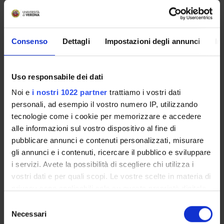
AREE DI RICERCA COINVOLTE DAL PROGETTO
Consenso
Dettagli
Impostazioni degli annunci
In
Psychiatry
Uso responsabile dei dati
SEZIONI
Noi e
i nostri 1022 partner
trattiamo i vostri dati
personali, ad esempio il vostro numero IP, utilizzando
Psichiatria
tecnologie come i cookie per memorizzare e accedere
alle informazioni sul vostro dispositivo al fine di
pubblicare annunci e contenuti personalizzati, misurare
gli annunci e i contenuti, ricercare il pubblico e sviluppare
i servizi. Avete la possibilità di scegliere chi utilizza i
ATTIVITÀ
vostri dati e per quali scopi. Le vostre scelte in materia di
GRUPPI DI RICERCA
privacy sono applicabili solo su questa proprietà digitale
in cui avete effettuato le vostre scelte. È possibile
Selezione
SEZIONI
modificare o revocare il proprio consenso in qualsiasi
Necessari
del