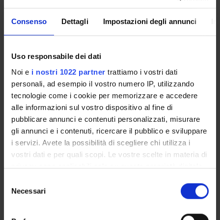
Christa Zimmermann
Incaricato alla ricerca
Consenso
Dettagli
Impostazioni degli annunci
In
SEZIONI
Uso responsabile dei dati
Psichiatria
Noi e
i nostri 1022 partner
trattiamo i vostri dati
personali, ad esempio il vostro numero IP, utilizzando
tecnologie come i cookie per memorizzare e accedere
alle informazioni sul vostro dispositivo al fine di
pubblicare annunci e contenuti personalizzati, misurare
ATTIVITÀ
gli annunci e i contenuti, ricercare il pubblico e sviluppare
i servizi. Avete la possibilità di scegliere chi utilizza i
GRUPPI DI RICERCA
vostri dati e per quali scopi. Le vostre scelte in materia di
privacy sono applicabili solo su questa proprietà digitale
SEZIONI
in cui avete effettuato le vostre scelte. È possibile
Selezione
modificare o revocare il proprio consenso in qualsiasi
Necessari
DOTTORATI DI RICERCA
del
momento dalla Dichiarazione sui cookie o facendo clic
consenso
sull'icona di attivazione della privacy.
STRUTTURE