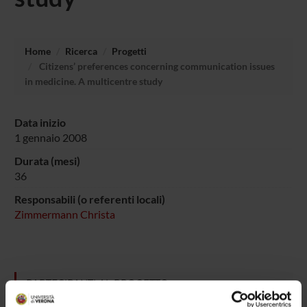
Home
Ricerca
Progetti
Citizens’ preferences concerning communication issues
in medicine. A multicentre study
Data inizio
1 gennaio 2008
Durata (mesi)
36
Responsabili (o referenti locali)
Zimmermann Christa
PARTECIPANTI AL PROGETTO