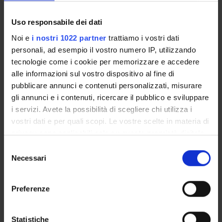
ENTI FINANZIATORI:
Uso responsabile dei dati
Noi e
i nostri 1022 partner
trattiamo i vostri dati
Finanziamento:
assegnato e gestito dal Dipartimento
personali, ad esempio il vostro numero IP, utilizzando
tecnologie come i cookie per memorizzare e accedere
alle informazioni sul vostro dispositivo al fine di
PARTECIPANTI AL PROGETTO
pubblicare annunci e contenuti personalizzati, misurare
gli annunci e i contenuti, ricercare il pubblico e sviluppare
Andrea Cipriani
i servizi. Avete la possibilità di scegliere chi utilizza i
vostri dati e per quali scopi. Le vostre scelte in materia di
privacy sono applicabili solo su questa proprietà digitale
in cui avete effettuato le vostre scelte. È possibile
AREE DI RICERCA COINVOLTE DAL PROGETTO
Selezione
modificare o revocare il proprio consenso in qualsiasi
Necessari
del
Psychiatry
momento dalla Dichiarazione sui cookie o facendo clic
consenso
sull'icona di attivazione della privacy.
Preferenze
Con il tuo consenso, vorremmo anche:
SEZIONI
raccogliere informazioni sulla tua posizione
Statistiche