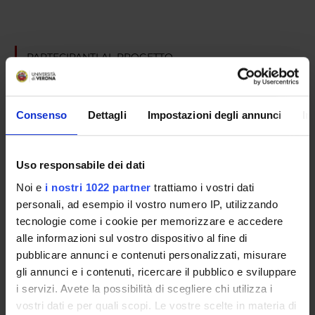
PARTECIPANTI AL PROGETTO
Francesco Amaddeo
Professore ordinario
Consenso
Dettagli
Impostazioni degli annunci
In
AREE DI RICERCA COINVOLTE DAL PROGETTO
Uso responsabile dei dati
Psychiatry
Noi e
i nostri 1022 partner
trattiamo i vostri dati
personali, ad esempio il vostro numero IP, utilizzando
tecnologie come i cookie per memorizzare e accedere
alle informazioni sul vostro dispositivo al fine di
SEZIONI
pubblicare annunci e contenuti personalizzati, misurare
Psichiatria
gli annunci e i contenuti, ricercare il pubblico e sviluppare
i servizi. Avete la possibilità di scegliere chi utilizza i
vostri dati e per quali scopi. Le vostre scelte in materia di