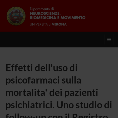
Toggl
Effetti dell'uso di
psicofarmaci sulla
mortalita' dei pazienti
psichiatrici. Uno studio di
follow-up con il Registro