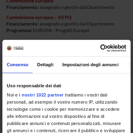
Commissione Europea
Finanziamento:
assegnato e gestito dal Dipartimento
Commissione europea – VII PQ
Finanziamento:
assegnato e gestito dal Dipartimento
Programma:
EUROPA - Progetti Europei
PARTECIPANTI AL PROGETTO
Consenso
Dettagli
Impostazioni degli annunci
In
Francesco Amaddeo
Professore ordinario
Uso responsabile dei dati
Noi e
i nostri 1022 partner
trattiamo i vostri dati
AREE DI RICERCA COINVOLTE DAL PROGETTO
personali, ad esempio il vostro numero IP, utilizzando
Psychiatry
tecnologie come i cookie per memorizzare e accedere
alle informazioni sul vostro dispositivo al fine di
pubblicare annunci e contenuti personalizzati, misurare
gli annunci e i contenuti, ricercare il pubblico e sviluppare