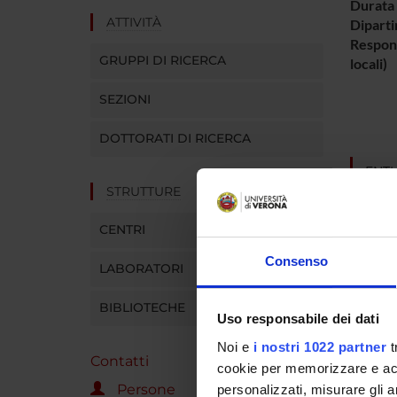
Durata 
ATTIVITÀ
Diparti
Respons
GRUPPI DI RICERCA
locali)
SEZIONI
DOTTORATI DI RICERCA
ENTI
STRUTTURE
Ministe
CENTRI
Consenso
LABORATORI
PART
BIBLIOTECHE
Uso responsabile dei dati
Antonio
Noi e
i nostri 1022 partner
t
Contatti
cookie per memorizzare e acce
Persone
personalizzati, misurare gli an