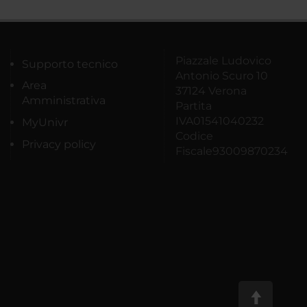
Piazzale Ludovico
Supporto tecnico
Antonio Scuro 10
Area
37124 Verona
Amministrativa
Partita
IVA01541040232
MyUnivr
Codice
Privacy policy
Fiscale93009870234