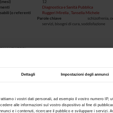
(mesi)
12
menti
Diagnostica e Sanità Pubblica
abili (o referenti
Ruggeri Mirella
,
Tansella Michele
Parole chiave
schizofrenia, o
servizi, bisogni di cura, soddisfazione
 FINANZIATORI:
ro della Salute
Finanziamento:
assegnato e gestito dal 
Dettagli
Impostazioni degli annunci
ECIPANTI AL PROGETTO
 Lasalvia
Michele 
Mirella Ruggeri
rattiamo i vostri dati personali, ad esempio il vostro numero IP, 
dere alle informazioni sul vostro dispositivo al fine di pubblica
nunci e i contenuti, ricercare il pubblico e sviluppare i servizi. A