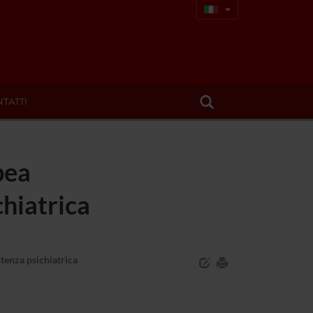
TATTI
pea
chiatrica
stenza psichiatrica