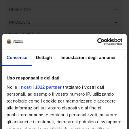
RESEARCH
PROJECTS
PUBLICATIONS
ASSIGNMENTS
Consenso
Dettagli
Impostazioni degli annunci
In
Uso responsabile dei dati
ORGANISATION
Noi e
i nostri 1022 partner
trattiamo i vostri dati
GOVERNANCE
personali, ad esempio il vostro numero IP, utilizzando
tecnologie come i cookie per memorizzare e accedere
COMMITTEES
alle informazioni sul vostro dispositivo al fine di
pubblicare annunci e contenuti personalizzati, misurare
DEPARTMENT ADMINISTRATION OFFICES
gli annunci e i contenuti, ricercare il pubblico e sviluppare
i servizi. Avete la possibilità di scegliere chi utilizza i