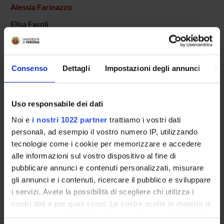
Alessia Farinazzo
Elisa Fasoli
Michele Fiorini
Salvatore Monaco
Consenso
Dettagli
Impostazioni degli annunci
In
Laboratory technician
Giuseppe Tridente
Uso responsabile dei dati
Gianluigi Zanusso
Associate Professor
Noi e
i nostri 1022 partner
trattiamo i vostri dati
personali, ad esempio il vostro numero IP, utilizzando
tecnologie come i cookie per memorizzare e accedere
alle informazioni sul vostro dispositivo al fine di
SECTIONS
pubblicare annunci e contenuti personalizzati, misurare
Neurology Section
gli annunci e i contenuti, ricercare il pubblico e sviluppare
i servizi. Avete la possibilità di scegliere chi utilizza i
vostri dati e per quali scopi. Le vostre scelte in materia di
privacy sono applicabili solo su questa proprietà digitale