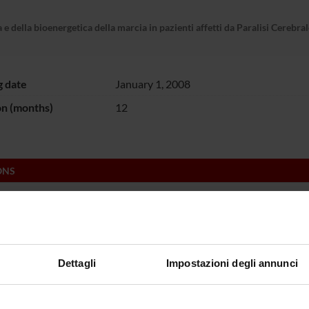
e della bioenergetica della marcia in pazienti affetti da Paralisi Cerebra
g date
January 1, 2008
on (months)
12
ONS
ent Sciences Section
Dettagli
Impostazioni degli annunci