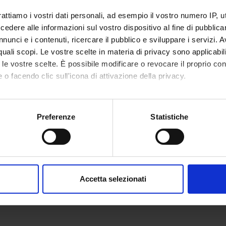
rattiamo i vostri dati personali, ad esempio il vostro numero IP, 
dere alle informazioni sul vostro dispositivo al fine di pubblica
nunci e i contenuti, ricercare il pubblico e sviluppare i servizi. A
r quali scopi. Le vostre scelte in materia di privacy sono applicabi
to le vostre scelte. È possibile modificare o revocare il proprio 
 o facendo clic sull'icona di attivazione della privacy.
mo anche:
oni sulla tua posizione geografica, con un'approssimazione di qu
Preferenze
Statistiche
spositivo, scansionandolo attivamente alla ricerca di caratteristich
aborati i tuoi dati personali e imposta le tue preferenze nella
s
consenso in qualsiasi momento dalla Dichiarazione sui cookie.
Accetta selezionati
nalizzare contenuti ed annunci, per fornire funzionalità dei socia
inoltre informazioni sul modo in cui utilizzi il nostro sito con i n
icità e social media, i quali potrebbero combinarle con altre inform
lizzo dei loro servizi.