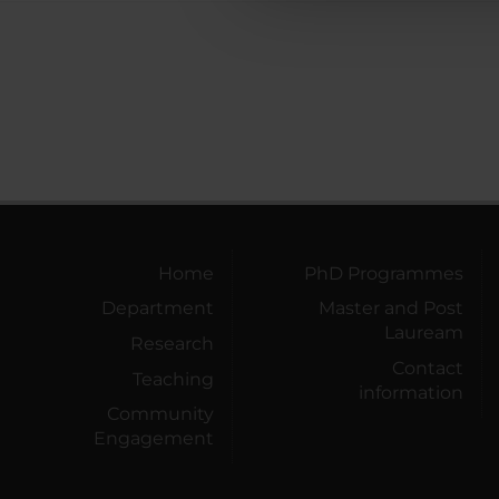
Home
PhD Programmes
Department
Master and Post
Lauream
Research
Contact
Teaching
information
Community
Engagement