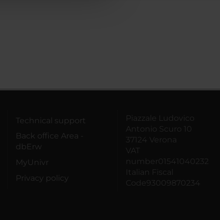
Piazzale Ludovico
Technical support
Antonio Scuro 10
Back office Area -
37124 Verona
dbErw
VAT
number01541040232
MyUnivr
Italian Fiscal
Privacy policy
Code93009870234