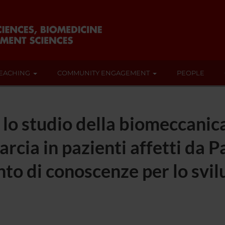
EACHING
COMMUNITY ENGAGEMENT
PEOPLE
 lo studio della biomeccanica
rcia in pazienti affetti da P
nto di conoscenze per lo svi