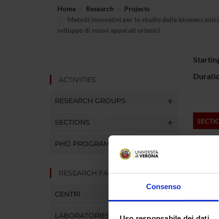
Home
Research
Projects
Metodi innovativi per lo studio della biomeccanica 
sviluppo di nuovi apparati ortesici
Startin
Durati
ACTIVITIES
RESEARCH GROUPS
SECTI
SECTIONS
Movem
PHD PROGRAMMES
RESEARCH FACILITIES
Consenso
CENTRI
LABORATORIES AND
Uso responsabile dei dati