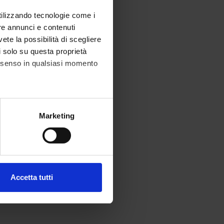
utilizzando tecnologie come i
re annunci e contenuti
vete la possibilità di scegliere
li solo su questa proprietà
consenso in qualsiasi momento
alche metro,
Marketing
e specifiche (impronte
ezione dettagli
. Puoi
Accetta tutti
l media e per analizzare il
ostri partner che si occupano
azioni che hai fornito loro o