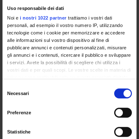
PUBBLICAZIONI
Uso responsabile dei dati
TITOLO
Noi e
i nostri 1022 partner
trattiamo i vostri dati
Intracellular Localization and Cellular Factors Interaction of
personali, ad esempio il vostro numero IP, utilizzando
tecnologie come i cookie per memorizzare e accedere
Association of HTLV Tax proteins with TAK1-binding protein 2
alle informazioni sul vostro dispositivo al fine di
HTLV Tax proteins associate with TAB2 and RelA in Tax-medi
pubblicare annunci e contenuti personalizzati, misurare
gli annunci e i contenuti, ricercare il pubblico e sviluppare
Characterization and functional analysis of cis-acting eleme
i servizi. Avete la possibilità di scegliere chi utilizza i
Functional comparison of Tax proteins of Human T- lymphotrop
vostri dati e per quali scopi. Le vostre scelte in materia di
privacy sono applicabili solo su questa proprietà digitale
HTLV-2B Tax oncoprotein is modified by ubiquitination and su
in cui avete effettuato le vostre scelte. È possibile
Selezione
modificare o revocare il proprio consenso in qualsiasi
Necessari
INTERACTIONS OF HTLV TAX ONCOPROTEINS WITH THE 
del
momento dalla Dichiarazione sui cookie o facendo clic
consenso
sull'icona di attivazione della privacy.
Preferenze
Con il tuo consenso, vorremmo anche:
ATTIVITÀ
raccogliere informazioni sulla tua posizione
Statistiche
geografica, con un'approssimazione di qualche