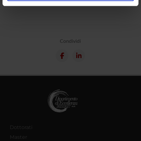
analizzare il nostro traffico. Condividiamo inoltre
informazioni sul modo in cui utilizzi il nostro sito con i
nostri partner che si occupano di analisi dei dati web,
pubblicità e social media, i quali potrebbero combinarle
con altre informazioni che hai fornito loro o che hanno
raccolto dal tuo utilizzo dei loro servizi.
Condividi
Dottorati
Master