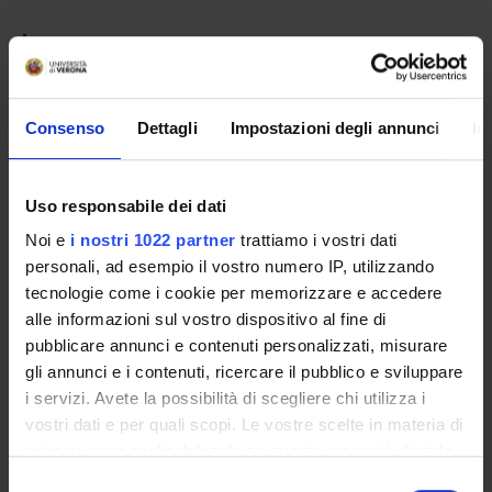
PARTECIPANTI AL PROGETTO
Leonardo Chelazzi
Professore ordinario
Consenso
Dettagli
Impostazioni degli annunci
In
Chiara Della Libera
Professore associato
Uso responsabile dei dati
Noi e
i nostri 1022 partner
trattiamo i vostri dati
personali, ad esempio il vostro numero IP, utilizzando
SEZIONI
tecnologie come i cookie per memorizzare e accedere
Fisiologia e Psicologia
alle informazioni sul vostro dispositivo al fine di
pubblicare annunci e contenuti personalizzati, misurare
gli annunci e i contenuti, ricercare il pubblico e sviluppare
i servizi. Avete la possibilità di scegliere chi utilizza i
vostri dati e per quali scopi. Le vostre scelte in materia di
ATTIVITÀ
privacy sono applicabili solo su questa proprietà digitale
in cui avete effettuato le vostre scelte. È possibile
Selezione
GRUPPI DI RICERCA