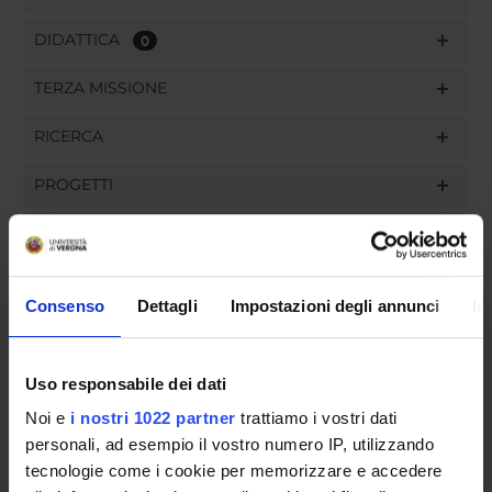
DIDATTICA
0
TERZA MISSIONE
RICERCA
PROGETTI
PUBBLICAZIONI
INCARICHI
Consenso
Dettagli
Impostazioni degli annunci
In
Uso responsabile dei dati
ORGANIZZAZIONE
Noi e
i nostri 1022 partner
trattiamo i vostri dati
personali, ad esempio il vostro numero IP, utilizzando
GOVERNANCE
tecnologie come i cookie per memorizzare e accedere