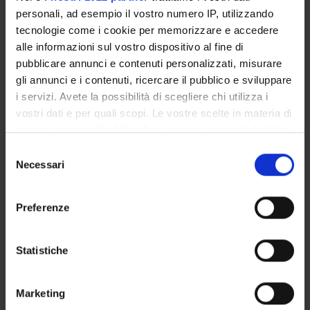
personali, ad esempio il vostro numero IP, utilizzando
Incaricato alla ricerca
tecnologie come i cookie per memorizzare e accedere
Lidia Del Piccolo
alle informazioni sul vostro dispositivo al fine di
Professore ordinario
pubblicare annunci e contenuti personalizzati, misurare
gli annunci e i contenuti, ricercare il pubblico e sviluppare
Michele Tansella
i servizi. Avete la possibilità di scegliere chi utilizza i
Christa Zimmermann
vostri dati e per quali scopi. Le vostre scelte in materia di
Incaricato alla ricerca
privacy sono applicabili solo su questa proprietà digitale
in cui avete effettuato le vostre scelte. È possibile
Selezione
modificare o revocare il proprio consenso in qualsiasi
Necessari
del
SEZIONI
momento dalla Dichiarazione sui cookie o facendo clic
consenso
sull'icona di attivazione della privacy.
Psichiatria
Preferenze
Con il tuo consenso, vorremmo anche:
raccogliere informazioni sulla tua posizione
Statistiche
geografica, con un'approssimazione di qualche
ATTIVITÀ
metro,
Marketing
Identificare il tuo dispositivo, scansionandolo