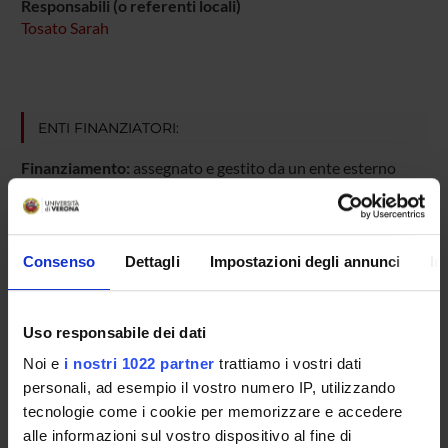
Responsabili (o referenti locali)
Tosato Sarah
ENTI FINANZIATORI:
Finanziamento:
assegnato e gestito da un ente esterno
all'ateneo
Consenso
Dettagli
Impostazioni degli annunci
In
PARTECIPANTI AL PROGETTO
Sarah Tosato
Uso responsabile dei dati
Professore associato
Noi e
i nostri 1022 partner
trattiamo i vostri dati
personali, ad esempio il vostro numero IP, utilizzando
tecnologie come i cookie per memorizzare e accedere
AREE DI RICERCA COINVOLTE DAL PROGETTO
alle informazioni sul vostro dispositivo al fine di