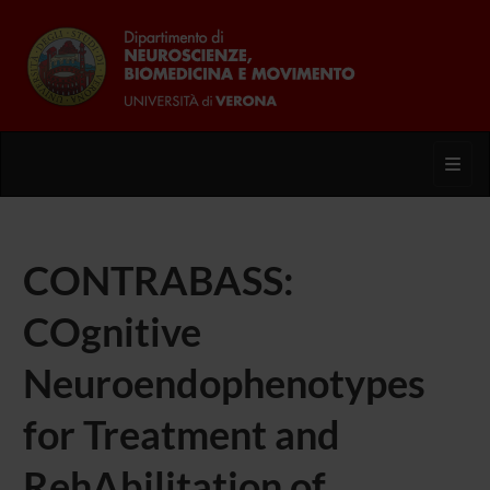
Toggl
CONTRABASS:
COgnitive
Neuroendophenotypes
for Treatment and
RehAbilitation of