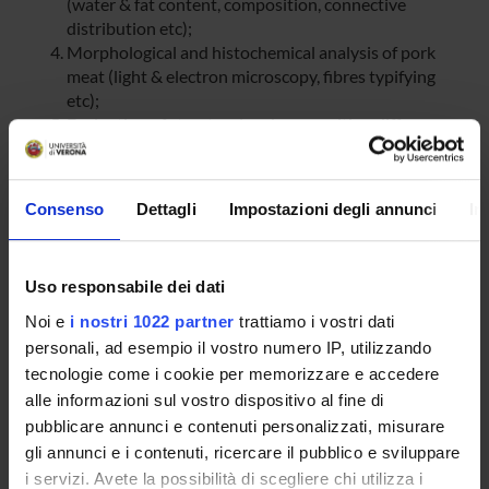
(water & fat content, composition, connective
distribution etc);
Morphological and histochemical analysis of pork
meat (light & electron microscopy, fibres typifying
etc);
Evaluation of structural and composition differences
in pork from the two groups.
Consenso
Dettagli
Impostazioni degli annunci
In
SPONSORS:
Bio-Pre Srl
Uso responsabile dei dati
Funds:
assigned and managed by the department
Noi e
i nostri 1022 partner
trattiamo i vostri dati
personali, ad esempio il vostro numero IP, utilizzando
tecnologie come i cookie per memorizzare e accedere
PROJECT PARTICIPANTS
alle informazioni sul vostro dispositivo al fine di
pubblicare annunci e contenuti personalizzati, misurare
Manuela Malatesta
gli annunci e i contenuti, ricercare il pubblico e sviluppare
Associate Professor
i servizi. Avete la possibilità di scegliere chi utilizza i