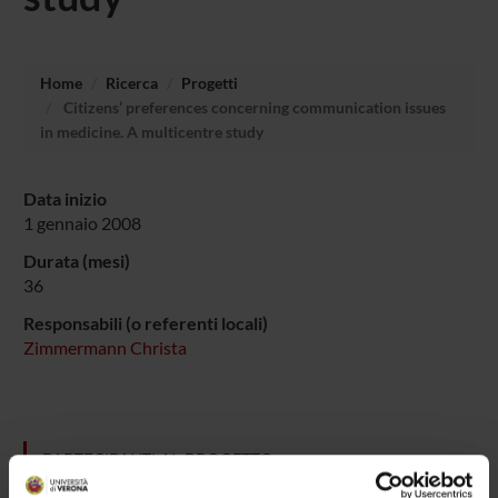
Home
Ricerca
Progetti
Citizens’ preferences concerning communication issues
in medicine. A multicentre study
Data inizio
1 gennaio 2008
Durata (mesi)
36
Responsabili (o referenti locali)
Zimmermann Christa
PARTECIPANTI AL PROGETTO