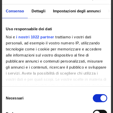
Christa Zimmermann
Incaricato alla ricerca
Consenso
Dettagli
Impostazioni degli annunci
In
SEZIONI
Uso responsabile dei dati
Psichiatria
Noi e
i nostri 1022 partner
trattiamo i vostri dati
personali, ad esempio il vostro numero IP, utilizzando
tecnologie come i cookie per memorizzare e accedere
alle informazioni sul vostro dispositivo al fine di
pubblicare annunci e contenuti personalizzati, misurare
ATTIVITÀ
gli annunci e i contenuti, ricercare il pubblico e sviluppare
i servizi. Avete la possibilità di scegliere chi utilizza i
GRUPPI DI RICERCA
vostri dati e per quali scopi. Le vostre scelte in materia di
privacy sono applicabili solo su questa proprietà digitale
SEZIONI
in cui avete effettuato le vostre scelte. È possibile
Selezione
modificare o revocare il proprio consenso in qualsiasi
Necessari
DOTTORATI DI RICERCA
del
momento dalla Dichiarazione sui cookie o facendo clic
consenso
sull'icona di attivazione della privacy.
STRUTTURE