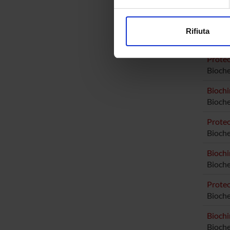
Approfondisci come vengono el
modificare o ritirare il tuo 
Rifiuta
AREE 
Utilizziamo i cookie per perso
nostro traffico. Condividiamo 
Proteo
di analisi dei dati web, pubbl
Bioche
che hanno raccolto dal tuo uti
Biochi
Bioche
Proteo
Bioch
Biochi
Bioch
Proteo
Bioch
Biochi
Bioch