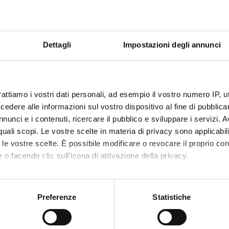
za già acquisita dalla nostra unità nello studio dell’aggregazione 
acquisiti con essa, potranno fungere da costante e prezioso punto d
nica.
lusione, la comprensione dei processi e dei meccanismi dell'aggreg
Dettagli
Impostazioni degli annunci
re una chiave interpretativa dei meccanismi di aggregazione prote
generative; in questo senso, nuove possibili strategie terapeutic
petti meccanicistici, strutturali e funzionali che potremo acquisire 
icolare, le conoscenze che otterremo riguardo la (possibile) prope
otrebbero aprire nuove strade nella lotta contro una patologia tant
rattiamo i vostri dati personali, ad esempio il vostro numero IP, 
dere alle informazioni sul vostro dispositivo al fine di pubblica
nunci e i contenuti, ricercare il pubblico e sviluppare i servizi. A
 FINANZIATORI:
r quali scopi. Le vostre scelte in materia di privacy sono applicabi
to le vostre scelte. È possibile modificare o revocare il proprio 
VALUTATO
Finanziamento:
richiesto
IVAMENTE
Programma:
PRIN
 o facendo clic sull'icona di attivazione della privacy.
mo anche:
oni sulla tua posizione geografica, con un'approssimazione di qu
Preferenze
Statistiche
ECIPANTI AL PROGETTO
spositivo, scansionandolo attivamente alla ricerca di caratteristich
ni Gotte
Professore associato