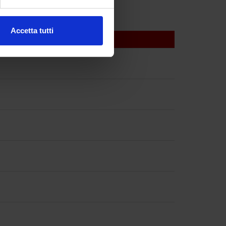
ezione dettagli
. Puoi
Accetta tutti
l media e per analizzare il
ostri partner che si occupano
azioni che hai fornito loro o