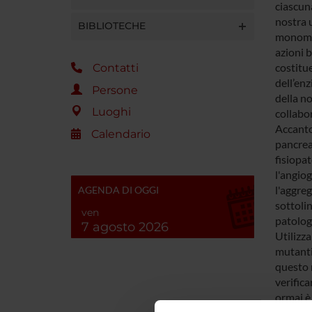
ciascun
nostra u
BIBLIOTECHE
monomeri
azioni 
costitue
Contatti
dell’enz
Persone
della no
Luoghi
collabor
Accanto
Calendario
pancrea
fisiopat
l'angio
l'aggre
AGENDA DI OGGI
sottoli
ven
patologi
7 agosto 2026
Utilizza
mutanti
questo 
verifica
ormai è