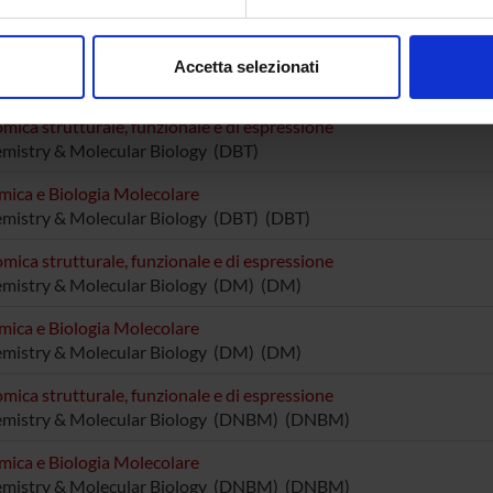
aborati i tuoi dati personali e imposta le tue preferenze nella
s
consenso in qualsiasi momento dalla Dichiarazione sui cookie.
Accetta selezionati
DI RICERCA COINVOLTE DAL PROGETTO
nalizzare contenuti ed annunci, per fornire funzionalità dei socia
inoltre informazioni sul modo in cui utilizzi il nostro sito con i n
mica strutturale, funzionale e di espressione
icità e social media, i quali potrebbero combinarle con altre inform
mistry & Molecular Biology (DBT)
lizzo dei loro servizi.
mica e Biologia Molecolare
mistry & Molecular Biology (DBT) (DBT)
mica strutturale, funzionale e di espressione
emistry & Molecular Biology (DM) (DM)
mica e Biologia Molecolare
emistry & Molecular Biology (DM) (DM)
mica strutturale, funzionale e di espressione
emistry & Molecular Biology (DNBM) (DNBM)
mica e Biologia Molecolare
emistry & Molecular Biology (DNBM) (DNBM)