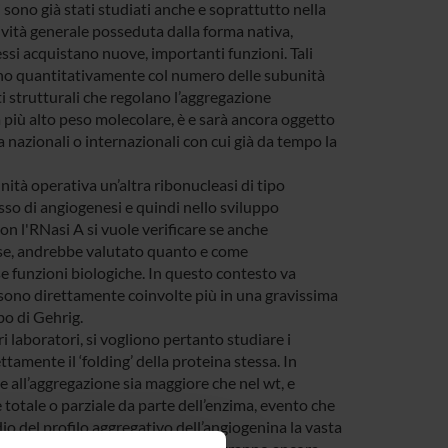
sono già stati studiati anche e soprattutto nella
ttività generale posseduta dalla forma nativa,
ssi acquistano nuove, importanti funzioni. Tali
ano quantitativamente col numero delle subunità
i strutturali che regolano l’aggregazione
 a più alto peso molecolare, è e sarà ancora oggetto
a nazionali o internazionali con cui già da tempo la
tà operativa un’altra ribonucleasi di tipo
sso di angiogenesi e quindi nello sviluppo
on l'RNasi A si vuole verificare se anche
osse, andrebbe valutato quanto e come
 funzioni biologiche. In questo contesto va
 sono direttamente coinvolte più in una gravissima
bo di Gehrig.
i laboratori, si vogliono pertanto studiare i
amente il ‘folding’ della proteina stessa. In
 all’aggregazione sia maggiore che nel wt, e
 totale o parziale da parte dell’enzima, evento che
io del profilo aggregativo dell’angiogenina la vasta