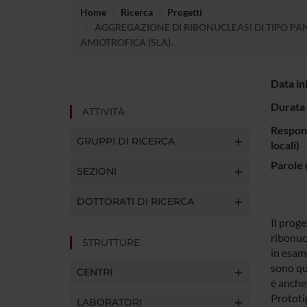
Home
Ricerca
Progetti
AGGREGAZIONE DI RIBONUCLEASI DI TIPO PAN
AMIOTROFICA (SLA).
Data in
Durata 
ATTIVITÀ
Respons
GRUPPI DI RICERCA
locali)
Parole 
SEZIONI
DOTTORATI DI RICERCA
Il proge
ribonuc
STRUTTURE
in esame
sono qu
CENTRI
è anche
Prototip
LABORATORI