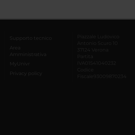
Piazzale Ludovico
Supporto tecnico
Antonio Scuro 10
Area
37124 Verona
Amministrativa
Partita
IVA01541040232
MyUnivr
Codice
Privacy policy
Fiscale93009870234