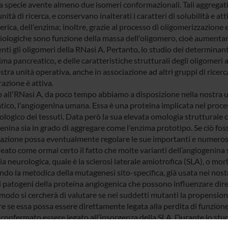
a specie avente almeno due isomeri conformazionali. Tali aggregati 
nità di ricerca, e conservano inalterati i caratteri di solubilità e a
ca, dell'enzima; inoltre, grazie al processo di oligomerizzazione e
biologiche sono funzione della massa dell'oligomero, cioè aument
nti gli oligomeri della RNasi A. Pertanto, lo studio dei determinant
ima pancreatico, e delle caratteristiche strutturali degli oligomeri
stra unità operativa, anche in associazione ad altri gruppi di ricerc
azione è attiva.
 all'RNasi A, da poco tempo abbiamo a disposizione nella nostra uni
tico, l'angiogenina umana. Essa è una proteina implicata nel proce
ologico dei tessuti. Data però la sua elevata omologia strutturale c
genina sia in grado di aggregare come l'enzima prototipo. Se ciò f
gazione possa eventualmente regolare le sue importanti e numerose
neato come ormai certo il fatto che molte varianti dell’angiogenina
a neurologica, quale è la sclerosi laterale amiotrofica (SLA), o mor
ndo la metodica della mutagenesi sito-specifica, già usata nei nostr
 patogeni della proteina angiogenica che possono influenzare dirett
modo si cercherà di valutare se nei suddetti mutanti la propensione
re se essa possa essere direttamente legata alla perdita di funzione
 confermato essere legato all’insorgenza della SLA. Durante lo stud