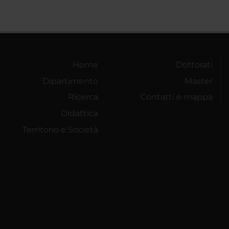
Home
Dottorati
Dipartimento
Master
Ricerca
Contatti e mappa
Didattica
Territorio e Società