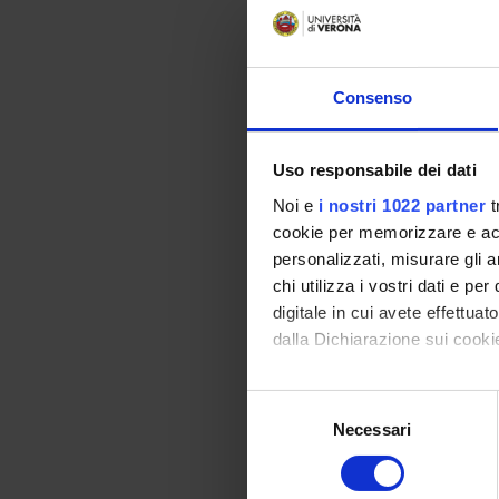
conoscen
essere 
angioge
In conc
Consenso
diventa
neurode
sugli as
Uso responsabile dei dati
In part
umana p
Noi e
i nostri 1022 partner
t
cookie per memorizzare e acce
personalizzati, misurare gli an
ENTI
chi utilizza i vostri dati e pe
digitale in cui avete effettua
PRIN 
POSIT
dalla Dichiarazione sui cookie
Con il tuo consenso, vorrem
Selezione
raccogliere informazi
Necessari
del
PART
Identificare il tuo di
consenso
digitali).
Giovan