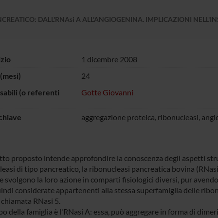
CREATICO: DALL'RNAsi A ALL'ANGIOGENINA. IMPLICAZIONI NELL'
izio
1 dicembre 2008
(mesi)
24
abili (o referenti
Gotte Giovanni
chiave
aggregazione proteica, ribonucleasi, an
tto proposto intende approfondire la conoscenza degli aspetti strut
leasi di tipo pancreatico, la ribonucleasi pancreatica bovina (RNa
 svolgono la loro azione in comparti fisiologici diversi, pur avendo 
indi considerate appartenenti alla stessa superfamiglia delle ribon
 chiamata RNasi 5.
o della famiglia è l'RNasi A: essa, può aggregare in forma di dimeri,