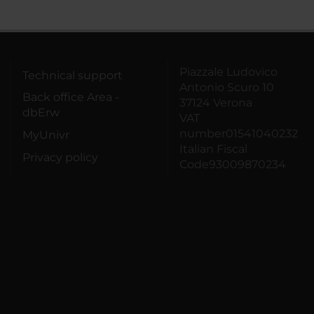
Piazzale Ludovico
Technical support
Antonio Scuro 10
Back office Area -
37124 Verona
dbErw
VAT
number01541040232
MyUnivr
Italian Fiscal
Privacy policy
Code93009870234