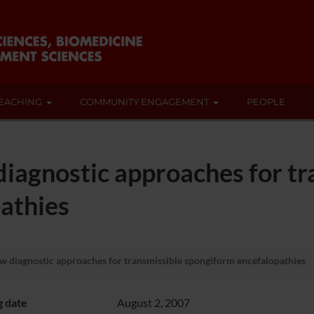
EACHING
COMMUNITY ENGAGEMENT
PEOPLE
iagnostic approaches for tr
athies
 diagnostic approaches for transmissible spongiform encefalopathies
g date
August 2, 2007