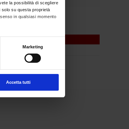
vete la possibilità di scegliere
li solo su questa proprietà
consenso in qualsiasi momento
alche metro,
Marketing
e specifiche (impronte
ezione dettagli
. Puoi
Accetta tutti
l media e per analizzare il
ostri partner che si occupano
azioni che hai fornito loro o