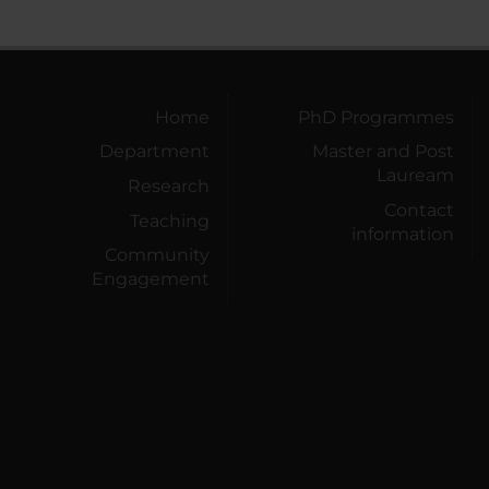
Home
PhD Programmes
Department
Master and Post
Lauream
Research
Contact
Teaching
information
Community
Engagement