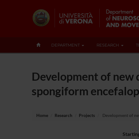
DEPARTMENT
RESEARCH
T
Development of new d
spongiform encefalop
Home
Research
Projects
Development of new
Startin