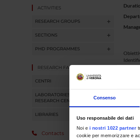
Durati
ACTIVITIES
Depart
RESEARCH GROUPS
Manager
SECTIONS
PHD PROGRAMMES
Obiettiv
Identifi
differen
RESEARCH FACILITIES
Valutazi
Creutzf
CENTRI
LABORATORIES AND
Consenso
RESEARCH CENTRES
SPO
ISS Ist
LIBRARIES
Uso responsabile dei dati
Sanità
Noi e
i nostri 1022 partner
t
Contacts
cookie per memorizzare e acce