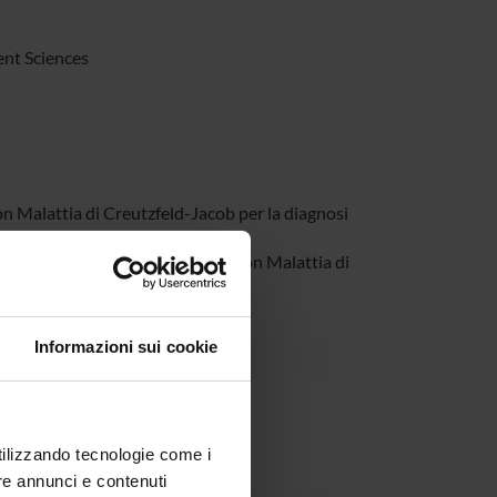
nt Sciences
con Malattia di Creutzfeld-Jacob per la diagnosi
'ubiquitina nel liquor di pazienti con Malattia di
Informazioni sui cookie
partment
utilizzando tecnologie come i
re annunci e contenuti