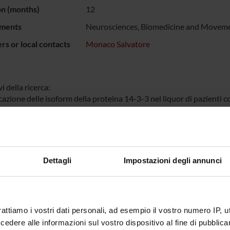
on (months)
12
ments
Neurosciences, Biomedicine and Moveme
s or local contacts
Monaco Salvatore
i della ricerca:
cazione delle isoform della proteina 14-3-3 nel liquor di pazienti 
ziale delle altre demenze.
one della sensibilità e specificità diagnostica della cistatina e dell
eld-Jacob.
Dettagli
Impostazioni degli annunci
NSORS:
ituto Superiore di
Funds:
assigned and managed by the de
rattiamo i vostri dati personali, ad esempio il vostro numero IP, 
dere alle informazioni sul vostro dispositivo al fine di pubblica