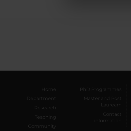
di analisi dei dati web, pubbl
che hanno raccolto dal tuo uti
Home
PhD Programmes
Department
Master and Post
Lauream
Research
Contact
Teaching
information
Community