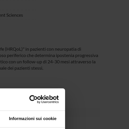
nt Sciences
life (HRQoL)" in pazienti con neuropatia di
oso periferico che determina ipostenia progressiva
ttico con un follow-up di 24-30 mesi attraverso la
ale dei pazienti stessi.
Informazioni sui cookie
partment