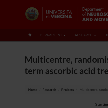
DEPARTMENT
RESEARCH
T
Multicentre, randomise
term ascorbic acid tr
Home
Research
Projects
Multicentre, random
Startin