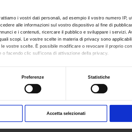
ZIONE ONLUS -
ZIONE TELETHON
rattiamo i vostri dati personali, ad esempio il vostro numero IP, 
dere alle informazioni sul vostro dispositivo al fine di pubblica
ECT PARTICIPANTS
nunci e i contenuti, ricercare il pubblico e sviluppare i servizi. A
r quali scopi. Le vostre scelte in materia di privacy sono applicabi
ria Fabrizi
Nicolo' 
to le vostre scelte. È possibile modificare o revocare il proprio 
 o facendo clic sull'icona di attivazione della privacy.
mo anche:
ABORATORI ESTERNI
oni sulla tua posizione geografica, con un'approssimazione di qu
Preferenze
Statistiche
e Giampietro
Azienda Ospedaliera
Tiziana 
spositivo, scansionandolo attivamente alla ricerca di caratteristich
Verona Dirigente medico
aborati i tuoi dati personali e imposta le tue preferenze nella
s
consenso in qualsiasi momento dalla Dichiarazione sui cookie.
ONS
Accetta selezionati
nalizzare contenuti ed annunci, per fornire funzionalità dei socia
ogy Section
inoltre informazioni sul modo in cui utilizzi il nostro sito con i n