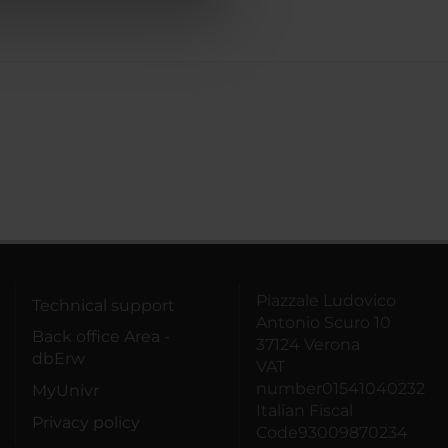
azioni che hai fornito loro o
Piazzale Ludovico
Technical support
Antonio Scuro 10
Back office Area -
37124 Verona
dbErw
VAT
number01541040232
MyUnivr
Italian Fiscal
Privacy policy
Code93009870234