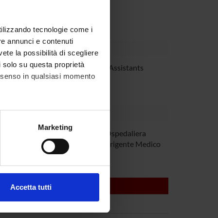
utilizzando tecnologie come i
re annunci e contenuti
vete la possibilità di scegliere
li solo su questa proprietà
Rizzuto
Research Assistants
consenso in qualsiasi momento
alche metro,
Marketing
Cavallaro
Azienda Ospedaliera
e specifiche (impronte
Verona Dirigente Medico
ezione dettagli
. Puoi
Accetta tutti
l media e per analizzare il
ostri partner che si occupano