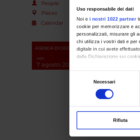
FONDA
People
FONDA
Uso responsabile dei dati
Places
Noi e
i nostri 1022 partner
t
Calendar
cookie per memorizzare e acce
PROJ
personalizzati, misurare gli an
chi utilizza i vostri dati e pe
Gian Ma
AGENDA DI OGGI
digitale in cui avete effettua
dalla Dichiarazione sui cookie
ven
7 agosto 2026
Con il tuo consenso, vorrem
COLL
Selezione
raccogliere informazi
Necessari
del
Zanett
Identificare il tuo di
consenso
digitali).
Approfondisci come vengono el
modificare o ritirare il tuo 
SECTI
Rifiuta
Utilizziamo i cookie per perso
Neurol
nostro traffico. Condividiamo 