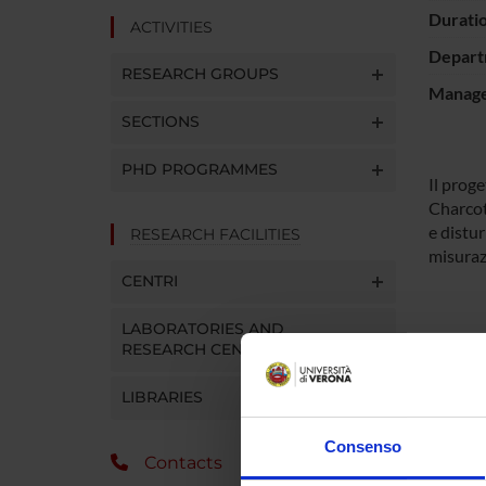
Durati
ACTIVITIES
Depart
RESEARCH GROUPS
Manager
SECTIONS
PHD PROGRAMMES
Il proge
Charcot
e distu
RESEARCH FACILITIES
misurazi
CENTRI
LABORATORIES AND
RESEARCH CENTRES
LIBRARIES
SPO
Consenso
Contacts
COMIT