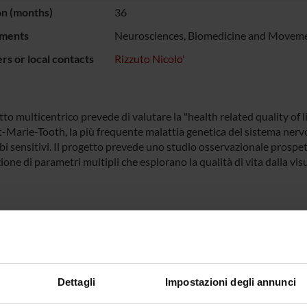
on (months)
36
ments
Neurosciences, Biomedicine and Moveme
s or local contacts
Rizzuto Nicolo'
tto multicentrico prevede di valutare la "health related quality of 
-Marie-Tooth, la più frequente malattia genetica del sistema nerv
rbi sensitivi. Il progetto prevede uno studio osservazionale prospe
one di parametri multipli che esplorano la qualità di vita dalla visu
NSORS:
Dettagli
Impostazioni degli annunci
ATO TELETHON
Funds:
assigned and managed by the de