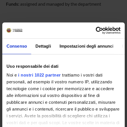
Funds:
assigned and managed by the department
PROJECT PARTICIPANTS
Sarah Tosato
Associate Professor
Consenso
Dettagli
Impostazioni degli annunci
In
Uso responsabile dei dati
RESEARCH AREAS INVOLVED IN THE PROJECT
Noi e
i nostri 1022 partner
trattiamo i vostri dati
Psychiatry
personali, ad esempio il vostro numero IP, utilizzando
tecnologie come i cookie per memorizzare e accedere
alle informazioni sul vostro dispositivo al fine di
pubblicare annunci e contenuti personalizzati, misurare
SECTIONS
gli annunci e i contenuti, ricercare il pubblico e sviluppare
Section of Psychiatry and Clinical Psychology
i servizi. Avete la possibilità di scegliere chi utilizza i
vostri dati e per quali scopi. Le vostre scelte in materia di