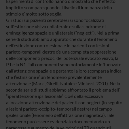
Esperimenti di controllo hanno dimostrato che l' effetto
implicito scompare quando il livello di luminanza dello
stimolo e’ molto sotto soglia.
Gli studi sui pazienti cerebrolesi si sono focalizzati
sull’estinzione visiva unilaterale e sulla sindrome di
eminegligenza spaziale unilaterale (“neglect”). Nella prima
serie di studi abbiamo appurato che durante il fenomeno
dell’estinzione controlesionale in pazienti con lesioni
parieto-temporali destre c’e’ una completa soppressione
delle componenti precoci del potenziale evocato visivo, la
P1 e la N1. Tali componenti sono notoriamente influenzate
dall’attenzione spaziale e pertanto la loro scomparsa indica
che l’estinzione e’ un fenomeno prevalentemente
attenzionale (Marzi, Girelli, Natale e Miniussi, 2001). Nella
seconda serie di studi abbiamo affrontato il problema dell’
“iperattenzione ipsilesionale” cioe’ della eccessiva
allocazione attenzionale dei pazienti con neglect (in seguito
a lesioni parieto-occipito-temporali destre) nel campo
ipsilesionale (fenomeno dell’attrazione magnetica). Tale
fenomeno puo’ essere evidenziato documentando un
paradossale aumento della velocita’ del TR quando gli