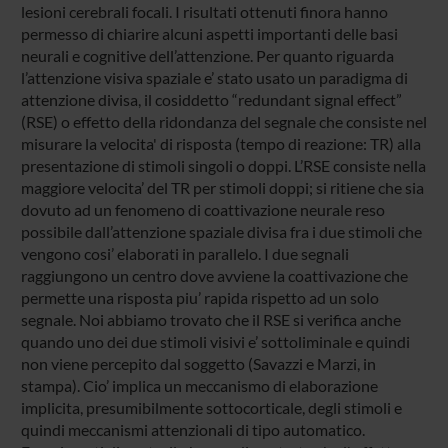
lesioni cerebrali focali. I risultati ottenuti finora hanno
permesso di chiarire alcuni aspetti importanti delle basi
neurali e cognitive dell’attenzione. Per quanto riguarda
l’attenzione visiva spaziale e’ stato usato un paradigma di
attenzione divisa, il cosiddetto “redundant signal effect”
(RSE) o effetto della ridondanza del segnale che consiste nel
misurare la velocita' di risposta (tempo di reazione: TR) alla
presentazione di stimoli singoli o doppi. L’RSE consiste nella
maggiore velocita’ del TR per stimoli doppi; si ritiene che sia
dovuto ad un fenomeno di coattivazione neurale reso
possibile dall’attenzione spaziale divisa fra i due stimoli che
vengono cosi’ elaborati in parallelo. I due segnali
raggiungono un centro dove avviene la coattivazione che
permette una risposta piu’ rapida rispetto ad un solo
segnale. Noi abbiamo trovato che il RSE si verifica anche
quando uno dei due stimoli visivi e’ sottoliminale e quindi
non viene percepito dal soggetto (Savazzi e Marzi, in
stampa). Cio’ implica un meccanismo di elaborazione
implicita, presumibilmente sottocorticale, degli stimoli e
quindi meccanismi attenzionali di tipo automatico.