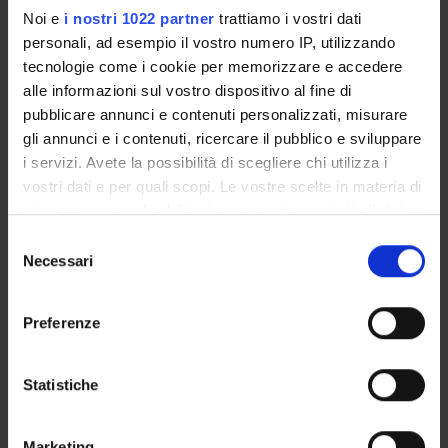
Noi e
i nostri 1022 partner
trattiamo i vostri dati
personali, ad esempio il vostro numero IP, utilizzando
ENTI FINANZIATORI:
tecnologie come i cookie per memorizzare e accedere
alle informazioni sul vostro dispositivo al fine di
C.N.R. Consiglio Nazionale delle Ricerche
pubblicare annunci e contenuti personalizzati, misurare
Finanziamento:
assegnato e gestito dal Dipartimento
gli annunci e i contenuti, ricercare il pubblico e sviluppare
i servizi. Avete la possibilità di scegliere chi utilizza i
vostri dati e per quali scopi. Le vostre scelte in materia di
PARTECIPANTI AL PROGETTO
privacy sono applicabili solo su questa proprietà digitale
in cui avete effettuato le vostre scelte. È possibile
Selezione
Leonardo Chelazzi
modificare o revocare il proprio consenso in qualsiasi
Necessari
Professore ordinario
del
momento dalla Dichiarazione sui cookie o facendo clic
consenso
Massimo Girelli
sull'icona di attivazione della privacy.
Professore associato
Preferenze
Con il tuo consenso, vorremmo anche:
Carlo Alberto Marzi
raccogliere informazioni sulla tua posizione
Professore emerito
Statistiche
geografica, con un'approssimazione di qualche
metro,
Marketing