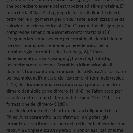
che potrebbero essere poi estrapolate ad altre proteine. E'
noto che la RNasi A si aggrega in forma di dimeri, trimeri,
tetrameri e oligomeri superiori durante la liofilizzazione da
soluzioni in acido acetico al 40%. Ciascun tipo di aggregato
comprende almeno due isomeri conformazionali [3].
L’oligomerizzazione avviene per scambio di identici dominii
fra i vari momomeri, fenomeno che è definito, nella
terminologia introdotta da Eisenberg [6], "Three
dimensional domain-swapping”, frase che, tradotta,
potrebbe suonare come "Scambio tridimensionale di
dominii". I due conformeri dimerici della RNasi A si formano
per scambio, nell’un caso, dell'estremo N-terminale (residui
1-15) dei due monomeri costitutivi, con produzione di un
dimero definibile come dimero-N (dN); nell’altro caso, per
scambio dell’estremo C-terminale (residui 116-124), con
formazione del dimero-C (dC).
La delucidazione delle strutture dei vari oligomeri della
RNasi A ha consentito la conferma di un’ipotesi già
formulata circa il meccanismo della efficiente degradazione
di RNA a doppia elica ad opera di ribonucleasi basiche; ma