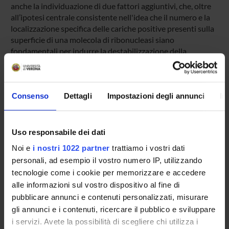
anche la individuazione di due fattori aggiuntivi, che, oltre
all’ipotesi centrale consistente nell'idea che il numero e la
localizzazione specifica delle cariche positive presenti sulla
superficie di una molecola di ribonucleasi siano
fondamentali per indurre la destabilizzazione della
struttura secondaria dell’RNA, possono giustificare l’azione
di ribonucleasi dimeriche o, più in generale, oligomeriche
sull’RNA a doppia elica.
Infine, il chiarimento della struttura molecolare degli
Consenso
Dettagli
Impostazioni degli annunci
In
oligomeri della RNasi A potrebbe permetterci di
interpretare meccanicisticamente alcune loro attività
biologiche, lo studio delle quali è stato attualmente iniziato
Uso responsabile dei dati
da parte della nostra Unità Operativa.
Noi e
i nostri 1022 partner
trattiamo i vostri dati
personali, ad esempio il vostro numero IP, utilizzando
tecnologie come i cookie per memorizzare e accedere
SPONSORS:
alle informazioni sul vostro dispositivo al fine di
Ministero dell'Istruzione dell'Università e della Ricerca
pubblicare annunci e contenuti personalizzati, misurare
Funds:
assigned and managed by the department
gli annunci e i contenuti, ricercare il pubblico e sviluppare
Syllabus:
COFIN - Progetti di Ricerca di Interesse
i servizi. Avete la possibilità di scegliere chi utilizza i
Nazionale