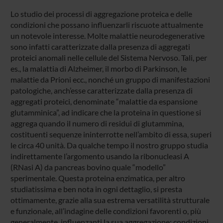
Lo studio dei processi di aggregazione proteica e delle
condizioni che possano influenzarli riscuote attualmente
un notevole interesse. Molte malattie neurodegenerative
sono infatti caratterizzate dalla presenza di aggregati
proteici anomali nelle cellule del Sistema Nervoso. Tali, per
es., la malattia di Alzheimer, il morbo di Parkinson, le
malattie da Prioni ecc., nonché un gruppo di manifestazioni
patologiche, anch’esse caratterizzate dalla presenza di
aggregati proteici, denominate “malattie da espansione
glutamminica”, ad indicare che la proteina in questione si
aggrega quando il numero di residui di glutammina,
costituenti sequenze ininterrotte nell’ambito di essa, superi
le circa 40 unità. Da qualche tempo il nostro gruppo studia
indirettamente l’argomento usando la ribonucleasi A
(RNasi A) da pancreas bovino quale “modello”
sperimentale. Questa proteina enzimatica, per altro
studiatissima e ben nota in ogni dettaglio, si presta
ottimamente, grazie alla sua estrema versatilità strutturale
e funzionale, all’indagine delle condizioni favorenti o, più
generalmente, influenzanti la sua aggregazione; condizioni