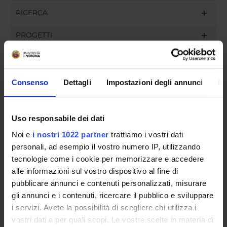
RICERCA
PROGETTI
INCARICHI
Consenso
Dettagli
Impostazioni degli annunci
In
ORGANIZZAZIONE
Uso responsabile dei dati
GOVERNANCE
Noi e
i nostri 1022 partner
trattiamo i vostri dati
personali, ad esempio il vostro numero IP, utilizzando
COMMISSIONI
tecnologie come i cookie per memorizzare e accedere
alle informazioni sul vostro dispositivo al fine di
UFFICI E STRUTTURE DI SERVIZIO
pubblicare annunci e contenuti personalizzati, misurare
gli annunci e i contenuti, ricercare il pubblico e sviluppare
SERVIZI DI SEGRETERIA STUDENTI
i servizi. Avete la possibilità di scegliere chi utilizza i
vostri dati e per quali scopi. Le vostre scelte in materia di
STRUTTURE DEL DIPARTIMENTO