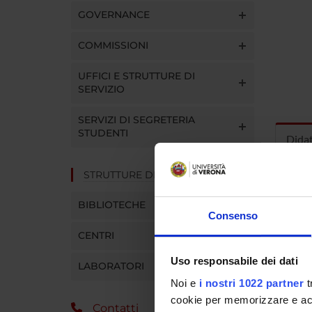
GOVERNANCE
COMMISSIONI
UFFICI E STRUTTURE DI
SERVIZIO
SERVIZI DI SEGRETERIA
STUDENTI
Dida
STRUTTURE DEL DIPARTIMENTO
INS
BIBLIOTECHE
Insegna
Consenso
Clicca s
CENTRI
Uso responsabile dei dati
LABORATORI
Noi e
i nostri 1022 partner
t
cookie per memorizzare e acce
Contatti