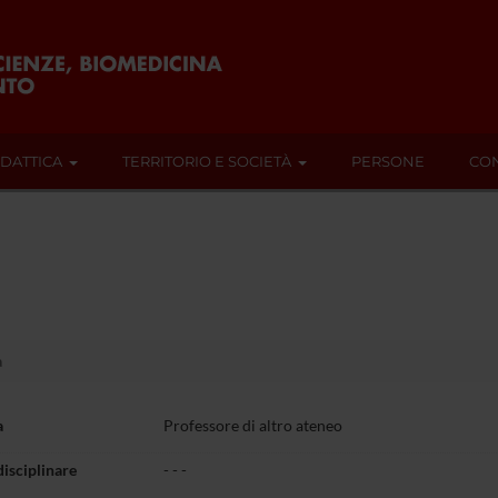
IDATTICA
TERRITORIO E SOCIETÀ
PERSONE
CON
a
a
Professore di altro ateneo
disciplinare
- - -