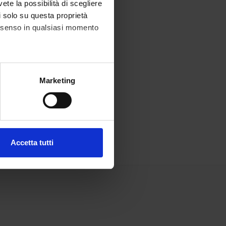
vete la possibilità di scegliere
li solo su questa proprietà
consenso in qualsiasi momento
alche metro,
Marketing
e specifiche (impronte
ezione dettagli
. Puoi
Accetta tutti
l media e per analizzare il
ostri partner che si occupano
azioni che hai fornito loro o