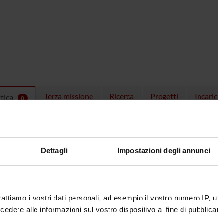
Terza missione
Ricerca
Progetti
Incaric
ttica
0
EGNAMENTI
menti attivi nel periodo selezionato:
0
.
Dettagli
Impostazioni degli annunci
ull'insegnamento per vedere orari e dettagli del corso.
rattiamo i vostri dati personali, ad esempio il vostro numero IP, 
dere alle informazioni sul vostro dispositivo al fine di pubblica