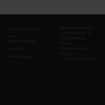
Piazzale Ludovico
Supporto tecnico
Antonio Scuro 10
Area
37124 Verona
Amministrativa
Partita
IVA01541040232
MyUnivr
Codice
Privacy policy
Fiscale93009870234