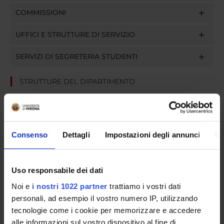
COMMISSIONI
UFFICI E STRUTTURE DI SERVIZIO
SERVIZI DI SEGRETERIA STUDENTI
STRUTTURE DEL DIPARTIMENTO
BIBLIOTECHE
CENTRI
Consenso
Dettagli
Impostazioni degli annunci
In
LABORATORI
Uso responsabile dei dati
Contatti
Noi e
i nostri 1022 partner
trattiamo i vostri dati
Persone
personali, ad esempio il vostro numero IP, utilizzando
Luoghi
tecnologie come i cookie per memorizzare e accedere
Calendario
alle informazioni sul vostro dispositivo al fine di