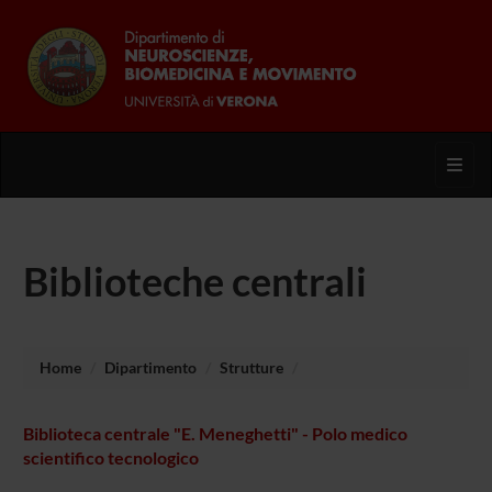
Toggl
Biblioteche centrali
Home
Dipartimento
Strutture
Biblioteca centrale "E. Meneghetti" - Polo medico
scientifico tecnologico