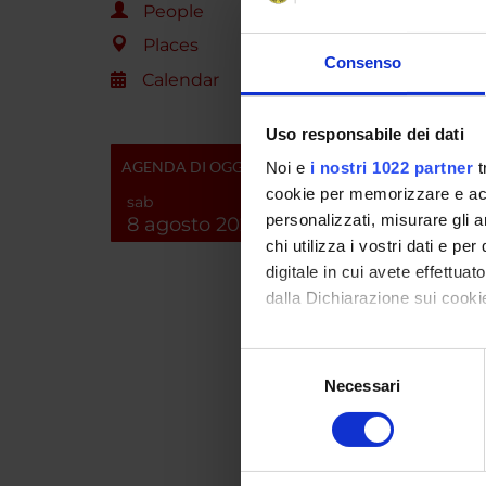
work we
People
Places
Consenso
Calendar
SPO
PRIN 
Uso responsabile dei dati
POSIT
AGENDA DI OGGI
Noi e
i nostri 1022 partner
t
cookie per memorizzare e acce
sab
personalizzati, misurare gli an
8 agosto 2026
chi utilizza i vostri dati e pe
PROJ
digitale in cui avete effettua
Erica D
dalla Dichiarazione sui cookie
Pamela
Con il tuo consenso, vorrem
Selezione
raccogliere informazi
Necessari
del
Identificare il tuo di
consenso
digitali).
RESEA
Approfondisci come vengono el