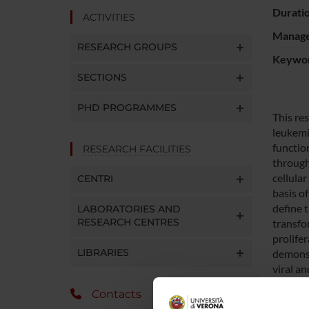
Durati
ACTIVITIES
Manager
RESEARCH GROUPS
Keywo
SECTIONS
PHD PROGRAMMES
This re
leukemia
functio
RESEARCH FACILITIES
through
cellular
CENTRI
basis of
define 
LABORATORIES AND
RESEARCH CENTRES
transfor
prolife
LIBRARIES
demonstr
viral an
about 3
Contacts
HTLV-1 