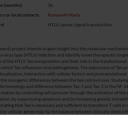
on (months)
36
s or local contacts
Romanelli Maria
rd
HTLV, cancer, signal transduction
search project intends to gain insight into the molecular mechanis
 virus type (HTLV) infection and identify novel therapeutic targets
n of the HTLV Tax oncoproteins and their role in the trasduction
 which Tax influences viral pathogenesis. The expression of Tax pro
 localization, interaction with cellular factors and postranslationa
 the oncogenic differences between the two retroviruses. Studying T
the homology and difference between Tax-1 and Tax-2 in the NF-kB
mation by controlling cell turnover through the activation of the e
ration, by suppressing apoptosis and by increasing genetic instabil
ating that Tax is necessary and sufficient to transform T-cells in v
d/or cellular genes may tip the balance between clinically silent i
% of infected individuals after decades of latency. It is known th
Since the difference in phatogenicity between HTLV-1 and HTLV-2 i