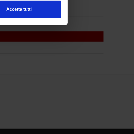
Accetta tutti
l media e per analizzare il
ostri partner che si occupano
azioni che hai fornito loro o