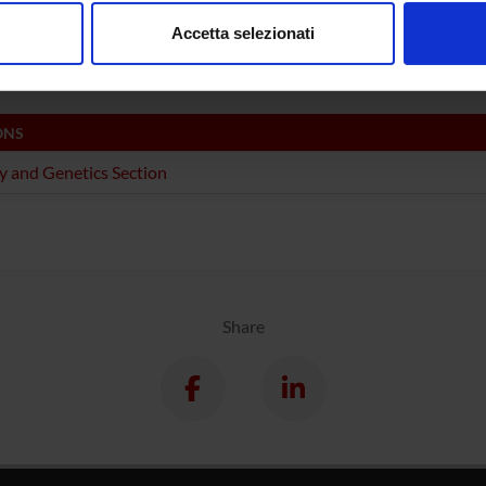
consenso in qualsiasi momento dalla Dichiarazione sui cookie.
a, fisiologia e biochimica delle piante
Accetta selezionati
y
nalizzare contenuti ed annunci, per fornire funzionalità dei socia
inoltre informazioni sul modo in cui utilizzi il nostro sito con i n
icità e social media, i quali potrebbero combinarle con altre inform
lizzo dei loro servizi.
ONS
y and Genetics Section
Share