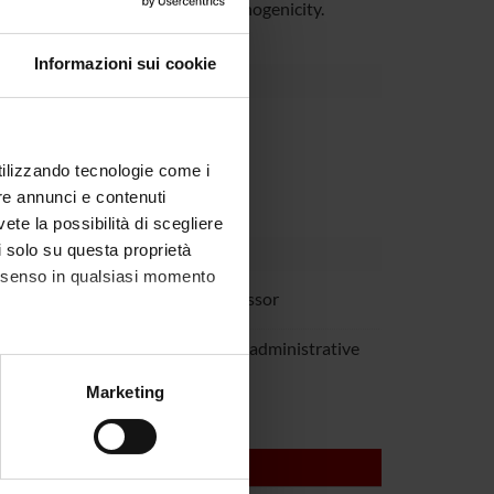
heir role in the differential pathogenicity.
Informazioni sui cookie
utilizzando tecnologie come i
re annunci e contenuti
vete la possibilità di scegliere
li solo su questa proprietà
consenso in qualsiasi momento
manelli
Full Professor
 Stefano Suraci
Technical-administrative
staff
alche metro,
Marketing
e specifiche (impronte
ezione dettagli
. Puoi