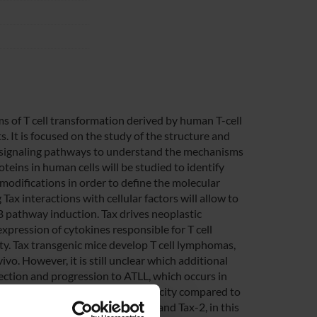
ms of T cell transformation derived by human T-cell
. It is focused on the study of the structure and
al signaling pathways to understand the mechanisms
teins in human cells will be studied to identify
l modifications in order to define the molecular
ax interactions with cellular factors will allow to
 pathway induction. Tax drives neoplastic
xpression of cytokines responsible for T cell
ity. Tax transgenic mice develop T cell lymphomas,
ivo. However, it is still unclear which additional
nfection and progression to ATLL, which occurs in
at HTLV- 2 has a reduced pathogenicity compared to
s generally attributed to Tax-1 and Tax-2, in this