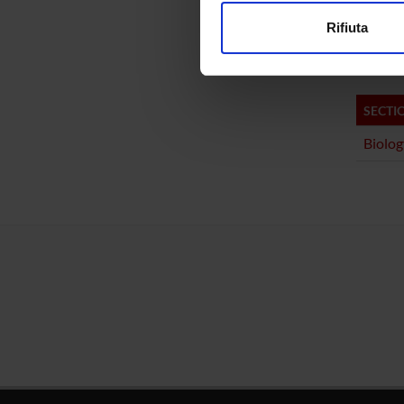
modificare o ritirare il tuo 
Biologi
Rifiuta
Biolog
Utilizziamo i cookie per perso
nostro traffico. Condividiamo 
di analisi dei dati web, pubbl
che hanno raccolto dal tuo uti
SECTI
Biolog