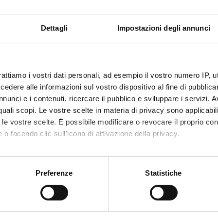
 compared the properties of the Tax proteins to better understand t
Dettagli
Impostazioni degli annunci
NSORS:
VALUTATO
Funds:
requested
IVAMENTE
Syllabus:
PRIN
rattiamo i vostri dati personali, ad esempio il vostro numero IP, 
dere alle informazioni sul vostro dispositivo al fine di pubblica
nunci e i contenuti, ricercare il pubblico e sviluppare i servizi. A
r quali scopi. Le vostre scelte in materia di privacy sono applicabi
ECT PARTICIPANTS
to le vostre scelte. È possibile modificare o revocare il proprio 
iani
Specializzando
Maria Ro
 o facendo clic sull'icona di attivazione della privacy.
 Lorenzi
Technical-administrative
Antonino
mo anche:
staff
oni sulla tua posizione geografica, con un'approssimazione di qu
Preferenze
Statistiche
spositivo, scansionandolo attivamente alla ricerca di caratteristich
RCH AREAS INVOLVED IN THE PROJECT
aborati i tuoi dati personali e imposta le tue preferenze nella
s