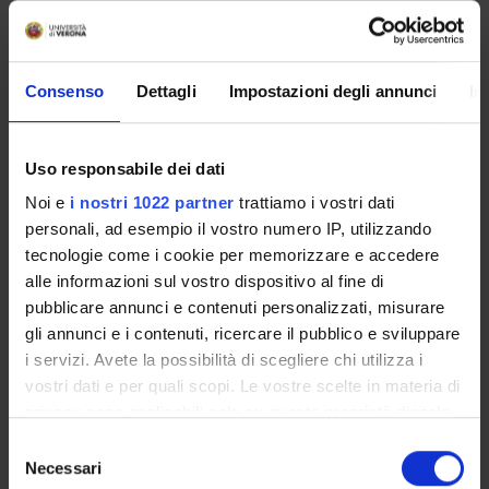
PARTECIPANTI AL PROGETTO
Consenso
Dettagli
Impostazioni degli annunci
In
Pierfranco Pignatti
Uso responsabile dei dati
Noi e
i nostri 1022 partner
trattiamo i vostri dati
SEZIONI
personali, ad esempio il vostro numero IP, utilizzando
Biologia e Genetica
tecnologie come i cookie per memorizzare e accedere
alle informazioni sul vostro dispositivo al fine di
pubblicare annunci e contenuti personalizzati, misurare
gli annunci e i contenuti, ricercare il pubblico e sviluppare
i servizi. Avete la possibilità di scegliere chi utilizza i
ATTIVITÀ
vostri dati e per quali scopi. Le vostre scelte in materia di
privacy sono applicabili solo su questa proprietà digitale
GRUPPI DI RICERCA
in cui avete effettuato le vostre scelte. È possibile
Selezione
modificare o revocare il proprio consenso in qualsiasi
SEZIONI
Necessari
del