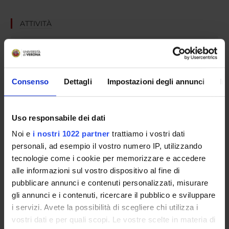
ATTIVITÀ
GRUPPI DI RICERCA
SEZIONI
Consenso
Dettagli
Impostazioni degli annunci
In
DOTTORATI DI RICERCA
STRUTTURE
Uso responsabile dei dati
Noi e
i nostri 1022 partner
trattiamo i vostri dati
CENTRI
personali, ad esempio il vostro numero IP, utilizzando
tecnologie come i cookie per memorizzare e accedere
LABORATORI
alle informazioni sul vostro dispositivo al fine di
pubblicare annunci e contenuti personalizzati, misurare
BIBLIOTECHE
gli annunci e i contenuti, ricercare il pubblico e sviluppare
i servizi. Avete la possibilità di scegliere chi utilizza i
Contatti
vostri dati e per quali scopi. Le vostre scelte in materia di
Persone