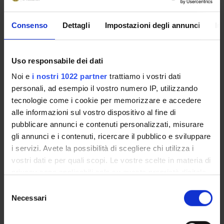
Leonardo Chelazzi
Consenso
Dettagli
Impostazioni degli annunci
In
Full Professor
Uso responsabile dei dati
SECTIONS
Noi e
i nostri 1022 partner
trattiamo i vostri dati
personali, ad esempio il vostro numero IP, utilizzando
Physiology and Psychology Section
tecnologie come i cookie per memorizzare e accedere
alle informazioni sul vostro dispositivo al fine di
pubblicare annunci e contenuti personalizzati, misurare
gli annunci e i contenuti, ricercare il pubblico e sviluppare
ACTIVITIES
i servizi. Avete la possibilità di scegliere chi utilizza i
vostri dati e per quali scopi. Le vostre scelte in materia di
RESEARCH GROUPS
privacy sono applicabili solo su questa proprietà digitale
in cui avete effettuato le vostre scelte. È possibile
Selezione
SECTIONS
modificare o revocare il proprio consenso in qualsiasi
Necessari
del
momento dalla Dichiarazione sui cookie o facendo clic
consenso
PHD PROGRAMMES
sull'icona di attivazione della privacy.