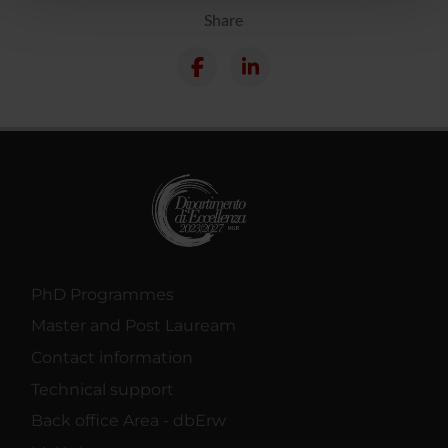
pubblicità e social media, i quali potrebbero combinarle
Share
con altre informazioni che hai fornito loro o che hanno
raccolto dal tuo utilizzo dei loro servizi.
PhD Programmes
Master and Post Lauream
Contact information
Technical support
Back office Area - dbErw