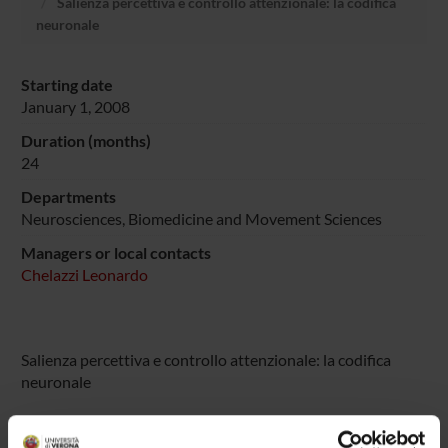
Salienza percettiva e controllo attenzionale: la codifica
neuronale
Starting date
January 1, 2008
Duration (months)
24
Departments
Neurosciences, Biomedicine and Movement Sciences
Managers or local contacts
Chelazzi Leonardo
Salienza percettiva e controllo attenzionale: la codifica
neuronale
PROJECT PARTICIPANTS